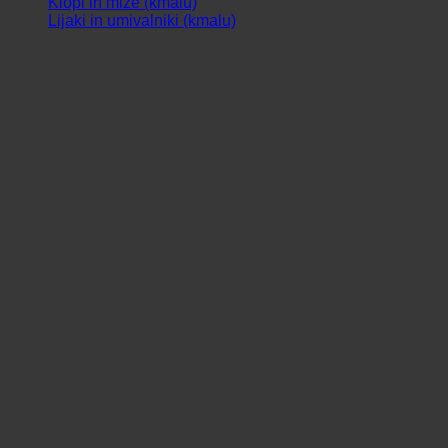
Klopi in mize (kmalu)
Lijaki in umivalniki (kmalu)