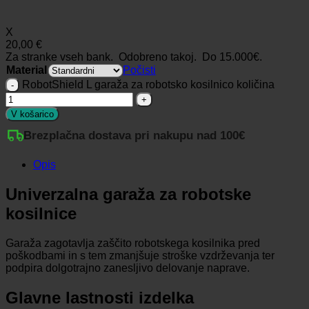
X
20,00 €
Za stranke vseh bank. Odobreno takoj.
Do 15.000€.
Material
Počisti
RobotShield L garaža za robotsko kosilnico količina
V košarico
Brezplačna dostava pri nakupu nad 100€
Opis
Univerzalna garaža za robotske
kosilnice
Garaža zagotavlja zaščito robotskega kosilnika pred
poškodbami in s tem zmanjšuje stroške vzdrževanja ter
podpira dolgotrajno zanesljivo delovanje naprave.
Glavne lastnosti izdelka