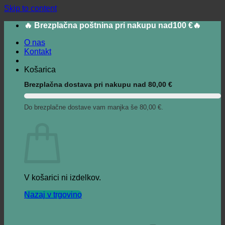
Skip to content
🔥 Brezplačna poštnina pri nakupu nad100 €🔥
O nas
Kontakt
Košarica
Brezplačna dostava pri nakupu nad
80,00
€
Do brezplačne dostave vam manjka še
80,00
€
.
V košarici ni izdelkov.
Nazaj v trgovino