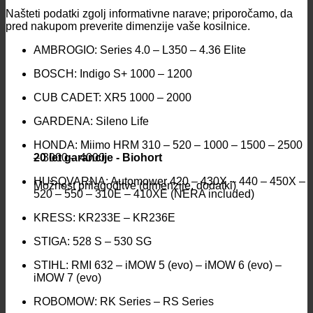
Našteti podatki zgolj informativne narave; priporočamo, da
pred nakupom preverite dimenzije vaše kosilnice.
AMBROGIO: Series 4.0 – L350 – 4.36 Elite
BOSCH: Indigo S+ 1000 – 1200
CUB CADET: XR5 1000 – 2000
GARDENA: Sileno Life
HONDA: Miimo HRM 310 – 520 – 1000 – 1500 – 2500
– 3000 – 4000
20 let garancije - Biohort
HUSQVARNA: Automower 420 – 430X – 440 – 450X –
Možnost prilagoditve (dimenzije, dodatki)
520 – 550 – 310E – 410XE (NERA included)
KRESS: KR233E – KR236E
STIGA: 528 S – 530 SG
STIHL: RMI 632 – iMOW 5 (evo) – iMOW 6 (evo) –
iMOW 7 (evo)
ROBOMOW: RK Series – RS Series