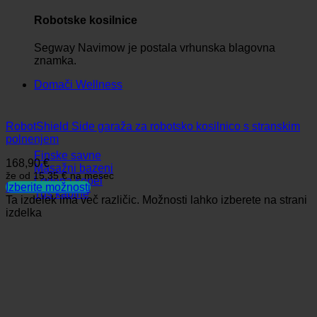
Robotske kosilnice
Segway Navimow je postala vrhunska blagovna
znamka.
Domači Wellness
RobotShield Side garaža za robotsko kosilnico s stranskim
polnenjem
Finske savne
168,90
€
Masažni bazeni
že od
15,35 €
na mesec
Ledena kopel
Izberite možnosti
Tuš kabine
Ta izdelek ima več različic. Možnosti lahko izberete na strani
izdelka