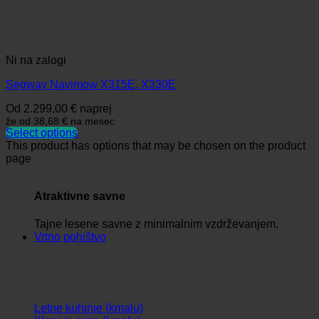
Ni na zalogi
Segway Navimow X315E, X330E
Od
2.299,00
€
naprej
že od
38,68 €
na mesec
Select options
This product has options that may be chosen on the product
page
Atraktivne savne
Tajne lesene savne z minimalnim vzdrževanjem.
Vrtno pohištvo
Letne kuhinje (kmalu)