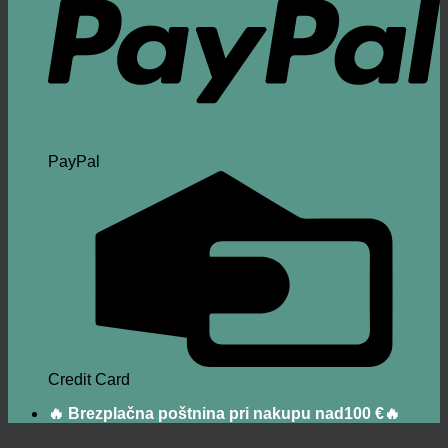
PayPal
Credit Card
🔥 Brezplačna poštnina pri nakupu nad100 €🔥