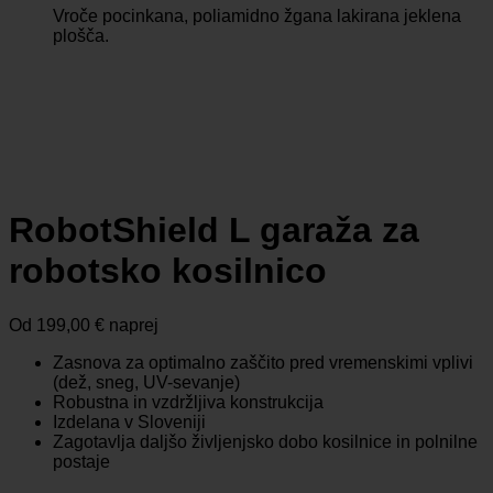
Vroče pocinkana, poliamidno žgana lakirana jeklena
plošča.
RobotShield L garaža za
robotsko kosilnico
Od
199,00
€
naprej
Zasnova za optimalno zaščito pred vremenskimi vplivi
(dež, sneg, UV-sevanje)
Robustna in vzdržljiva konstrukcija
Izdelana v Sloveniji
Zagotavlja daljšo življenjsko dobo kosilnice in polnilne
postaje