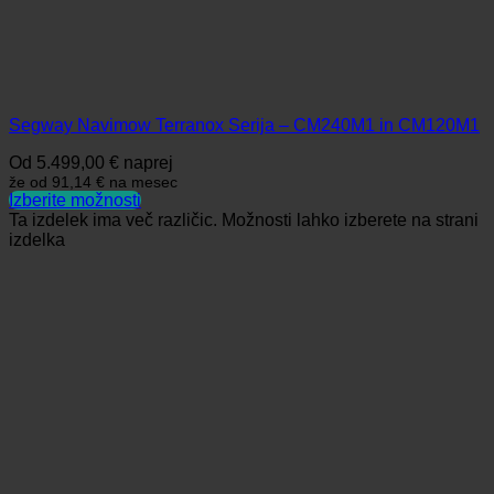
Segway Navimow Terranox Serija – CM240M1 in CM120M1
Od
5.499,00
€
naprej
že od
91,14 €
na mesec
Izberite možnosti
Ta izdelek ima več različic. Možnosti lahko izberete na strani
izdelka