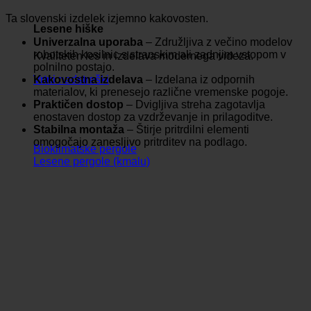
Ta slovenski izdelek izjemno kakovosten.
Lesene hiške
Univerzalna uporaba
– Združljiva z večino modelov
robotskih kosilnic s stranskim ali zadnjim vstopom v
Kvaliteten les in izdelava modernega videza.
polnilno postajo.
Kakovostna izdelava
– Izdelana iz odpornih
Vrtni nadstreški
materialov, ki prenesejo različne vremenske pogoje.
Praktičen dostop
– Dvigljiva streha zagotavlja
enostaven dostop za vzdrževanje in prilagoditve.
Stabilna montaža
– Štirje pritrdilni elementi
omogočajo zanesljivo pritrditev na podlago.
Bioklimatske pergole
Lesene pergole (kmalu)