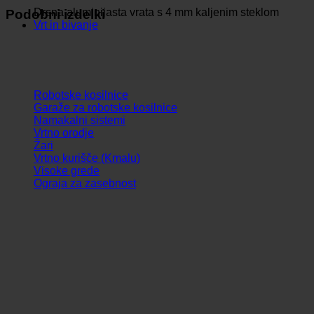
Drsna aluminijasta vrata s 4 mm kaljenim steklom
Podobni izdelki
Vrt in bivanje
Robotske kosilnice
Garaže za robotske kosilnice
Namakalni sistemi
Vrtno orodje
Žari
Vrtno kurišče (Kmalu)
Visoke grede
Ograja za zasebnost