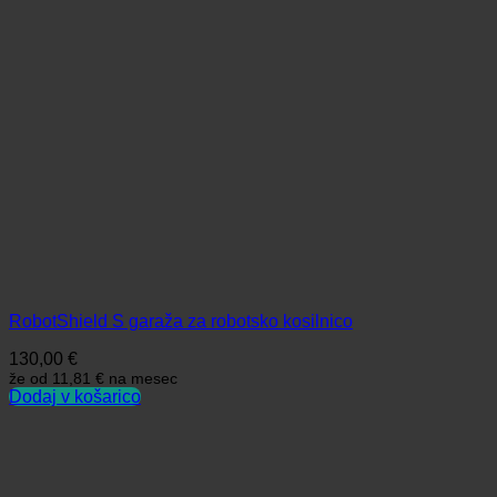
RobotShield S garaža za robotsko kosilnico
130,00
€
že od
11,81 €
na mesec
Dodaj v košarico