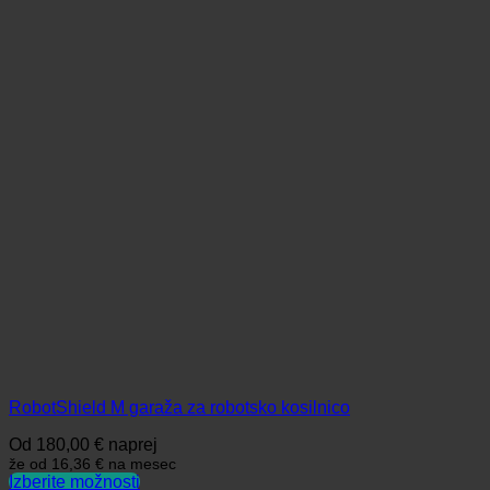
RobotShield M garaža za robotsko kosilnico
Od
180,00
€
naprej
že od
16,36 €
na mesec
Izberite možnosti