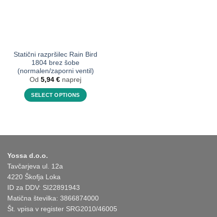
izberete
izberete
na
na
strani
strani
izdelka
izdelka
Statični razpršilec Rain Bird
1804 brez šobe
(normalen/zaporni ventil)
Od
5,94
€
naprej
SELECT OPTIONS
This
product
has
options
that
Yossa d.o.o.
may
Tavčarjeva ul. 12a
be
4220 Škofja Loka
chosen
ID za DDV: SI22891943
on
Matična številka: 3866874000
the
product
Št. vpisa v register SRG2010/46005