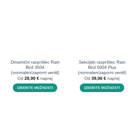
Dinamični razpršilec Rain
Sekcijski razpršilec Rain
Bird 3504
Bird 5004 Plus
(normalen/zaporni ventil)
(normalen/zaporni ventil)
Od
28,90
€
naprej
Od
39,06
€
naprej
IZBERITE MOŽNOSTI
IZBERITE MOŽNOSTI
Ta
Ta
izdelek
izdelek
ima
ima
več
več
različic.
različic.
Možnosti
Možnosti
lahko
lahko