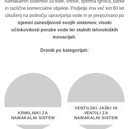
namakalnih sistemov za trate, vrtove, športna igrišča, parke
in različne komercialne objekte. Podjetje ima več kot 80 let
izkušenj na področju upravljanja vode in je prepoznano po
izjemni zanesljivosti svojih sistemov, visoki
učinkovitosti porabe vode ter stalnih tehnoloških
inovacijah
.
Drsnik po kategorijah:
VENTILSKI JAŠKI IN
KRMILNIKI ZA
VENTILI ZA
NAMAKALNI SISTEM
NAMAKALNI SISTEM