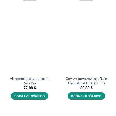
Alkatenske cevne škarje
Cev za povezovanje Rain
Rain Bird
Bird SPX-FLEX (30 m)
77,98
€
80,89
€
DODAJ V KOŠARICO
DODAJ V KOŠARICO