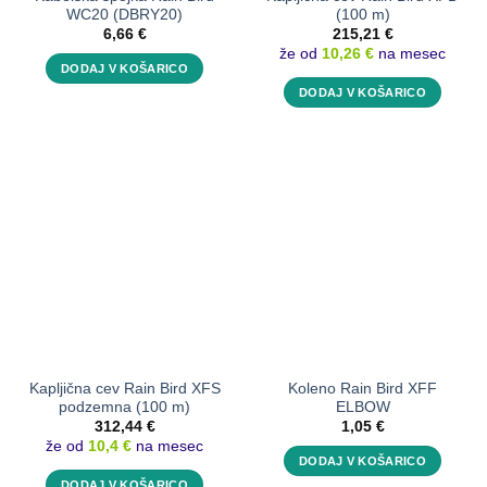
WC20 (DBRY20)
(100 m)
6,66
€
215,21
€
že od
10,26 €
na mesec
DODAJ V KOŠARICO
DODAJ V KOŠARICO
Kapljična cev Rain Bird XFS
Koleno Rain Bird XFF
podzemna (100 m)
ELBOW
312,44
€
1,05
€
že od
10,4 €
na mesec
DODAJ V KOŠARICO
DODAJ V KOŠARICO