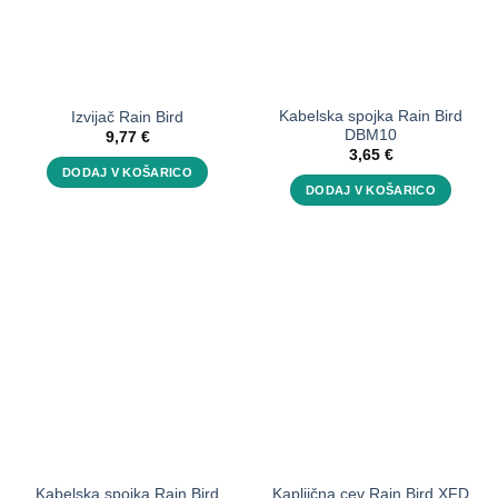
izberete
na
strani
izdelka
Kabelska spojka Rain Bird
Izvijač Rain Bird
DBM10
9,77
€
3,65
€
DODAJ V KOŠARICO
DODAJ V KOŠARICO
Kabelska spojka Rain Bird
Kapljična cev Rain Bird XFD