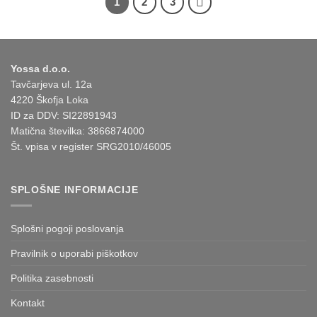
1
2
3
več
različic.
različic.
Možnosti
Možnosti
lahko
lahko
izberete
Yossa d.o.o.
izberete
na
Tavčarjeva ul. 12a
na
strani
4220 Škofja Loka
strani
izdelka
izdelka
ID za DDV: SI22891943
Matična številka: 3866874000
Št. vpisa v register SRG2010/46005
SPLOŠNE INFORMACIJE
Splošni pogoji poslovanja
Pravilnik o uporabi piškotkov
Politika zasebnosti
Kontakt