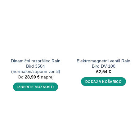
Dinamični razpršilec Rain
Elektromagnetni ventil Rain
Bird 3504
Bird DV 100
(normalen/zaporni ventil)
62,54
€
Od
28,90
€
naprej
DODAJ V KOŠARICO
IZBERITE MOŽNOSTI
Ta
izdelek
ima
več
različic.
Možnosti
lahko