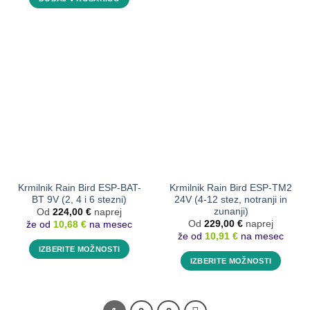
Krmilnik Rain Bird ESP-BAT-
Krmilnik Rain Bird ESP-TM2
BT 9V (2, 4 i 6 stezni)
24V (4-12 stez, notranji in
zunanji)
Od
224,00
€
naprej
že od
10,68 €
na mesec
Od
229,00
€
naprej
že od
10,91 €
na mesec
IZBERITE MOŽNOSTI
IZBERITE MOŽNOSTI
Ta
Ta
izdelek
izdelek
ima
ima
več