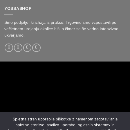
YOSSASHOP
Smo podjetje, ki izhaja iz prakse. Trgovino smo vzpostavili po
večletnem urejanju okolice hiš, s čimer se še vedno intenzivno
ukvarjamo.
Spletna stran uporablja piškotke z namenom zagotavljanja
spletne storitve, analizo uporabe, oglasnih sistemov in
Visa
MasterCard
PayPal
Credit