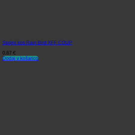
Spojni kos Rain Bird XFF COUP
0,67
€
Dodaj v košarico