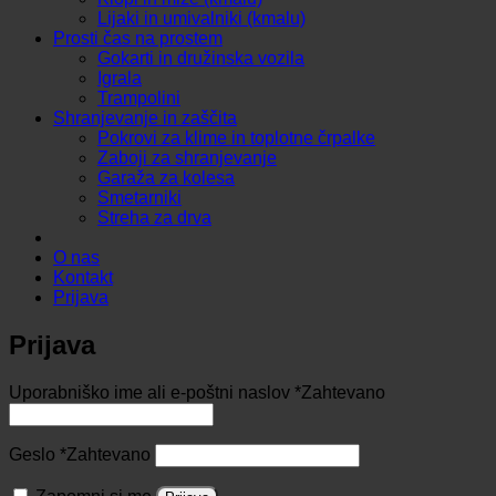
Lijaki in umivalniki (kmalu)
Prosti čas na prostem
Gokarti in družinska vozila
Igrala
Trampolini
Shranjevanje in zaščita
Pokrovi za klime in toplotne črpalke
Zaboji za shranjevanje
Garaža za kolesa
Smetarniki
Streha za drva
O nas
Kontakt
Prijava
Prijava
Uporabniško ime ali e-poštni naslov
*
Zahtevano
Geslo
*
Zahtevano