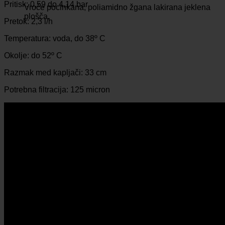
Pritisk: 0,59 do 4,14 bar
Vroče pocinkana, poliamidno žgana lakirana jeklena
plošča.
Pretok: 2,3 l/h
Temperatura: voda, do 38º C
Okolje: do 52º C
Razmak med kapljači: 33 cm
Potrebna filtracija: 125 micron