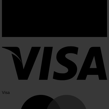
Masaćni bazeni
Močne masažne šobe, učinkovit grelec in dobra
izolacija.
Visa