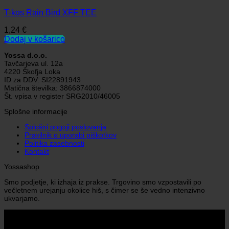
T-kos Rain Bird XFF TEE
1,24
€
Dodaj v košarico
Yossa d.o.o.
Tavčarjeva ul. 12a
4220 Škofja Loka
ID za DDV: SI22891943
Matična številka: 3866874000
Št. vpisa v register SRG2010/46005
Splošne informacije
Splošni pogoji poslovanja
Pravilnik o uporabi piškotkov
Politika zasebnosti
Kontakt
Yossashop
Smo podjetje, ki izhaja iz prakse. Trgovino smo vzpostavili po
večletnem urejanju okolice hiš, s čimer se še vedno intenzivno
ukvarjamo.