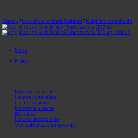
Domov
/
Namakalni sistemi Rainbird
/
Kapljično namakanje
Menu
Hiške
Kovinske vrtne ute
Lesene vrtne hiške
Glamping hiške
Montažne pisarne
Brunarice
Lesene bivalne hiše
Vrtni zaboji za shranjevanje