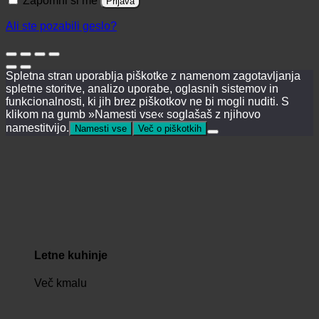
Zapomni si me
Prijava
Ali ste pozabili geslo?
Spletna stran uporablja piškotke z namenom zagotavljanja
spletne storitve, analizo uporabe, oglasnih sistemov in
funkcionalnosti, ki jih brez piškotkov ne bi mogli nuditi. S
klikom na gumb »Namesti vse« soglašaš z njihovo
namestitvijo.
Namesti vse
Več o piškotkih
Letne kuhinje
Več kmalu