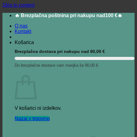
Skip to content
🔥 Brezplačna poštnina pri nakupu nad100 €🔥
O nas
Kontakt
Košarica
Brezplačna dostava pri nakupu nad
80,00
€
Do brezplačne dostave vam manjka še
80,00
€
.
V košarici ni izdelkov.
Nazaj v trgovino