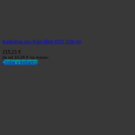
Kapljična cev Rain Bird XFD (100 m)
215,21
€
že od
10,26 €
na mesec
Dodaj v košarico