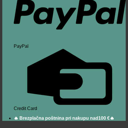
PayPal
Credit Card
🔥 Brezplačna poštnina pri nakupu nad100 €🔥