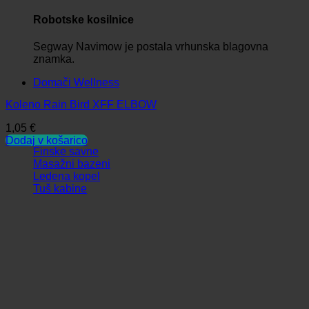
Robotske kosilnice
Segway Navimow je postala vrhunska blagovna
znamka.
Domači Wellness
Koleno Rain Bird XFF ELBOW
1,05
€
Dodaj v košarico
Finske savne
Masažni bazeni
Ledena kopel
Tuš kabine