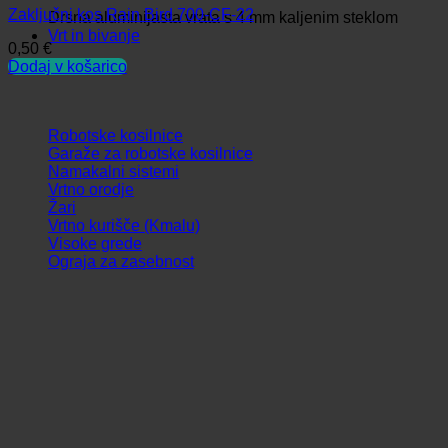
Zaključni kos Rain Bird 700-CF-22
Drsna aluminijasta vrata s 4 mm kaljenim steklom
Vrt in bivanje
0,50
€
Dodaj v košarico
Robotske kosilnice
Garaže za robotske kosilnice
Namakalni sistemi
Vrtno orodje
Žari
Vrtno kurišče (Kmalu)
Visoke grede
Ograja za zasebnost