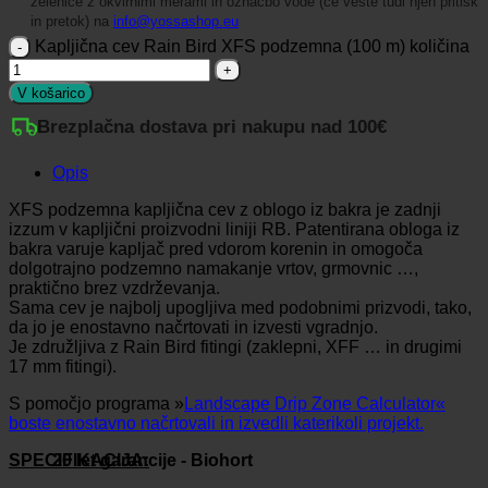
zelenice z okvirnimi merami in označbo vode (če veste tudi njen pritisk
in pretok) na
info@yossashop.eu
Kapljična cev Rain Bird XFS podzemna (100 m) količina
V košarico
Brezplačna dostava pri nakupu nad 100€
Opis
XFS podzemna kapljična cev z oblogo iz bakra je zadnji
izzum v kapljični proizvodni liniji RB. Patentirana obloga iz
bakra varuje kapljač pred vdorom korenin in omogoča
dolgotrajno podzemno namakanje vrtov, grmovnic …,
praktično brez vzdrževanja.
Sama cev je najbolj upogljiva med podobnimi prizvodi, tako,
da jo je enostavno načrtovati in izvesti vgradnjo.
Je združljiva z Rain Bird fitingi (zaklepni, XFF … in drugimi
17 mm fitingi).
S pomočjo programa »
Landscape Drip Zone Calculator«
boste enostavno načrtovali in izvedli katerikoli projekt.
SPECIFIKACIJA:
20 let garancije - Biohort