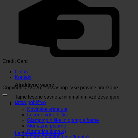
Credit Card
O nas
Kontakt
Atraktivne savne
Copyright © 2026, Yossashop. Vse pravice pridržane.
Tajne lesene savne z minimalnim vzdrževanjem.
Vrtno pohištvo
Hiške
Kovinske vrtne ute
Lesene vrtne hiške
Glamping hiške in glamp a frame
Montažne pisarne
Brunarice (kmalu)
Letne kuhinje (kmalu)
Lesene bivalne hiše (kmalu)