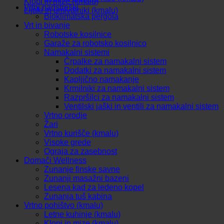
Klopi in mize (kmalu)
Vrtni nadstreški
Lijaki in umivalniki (kmalu)
Bioklimatska pergola
Vrt in bivanje
Robotske kosilnice
Garaže za robotsko kosilnico
Namakalni sistemi
Črpalke za namakalni sistem
Dodatki za namakalni sistem
Kapljično namakanje
Krmilniki za namakalni sistem
Razpršilci za namakalni sistem
Ventilski jaški in ventili za namakalni sistem
Vrtno orodje
Žari
Vrtno kurišče (kmalu)
Visoke grede
Ograja za zasebnost
Domači Wellness
Zunanje finske savne
Zunanji masažni bazeni
Lesena kad za ledeno kopel
Zunanja tuš kabina
Vrtno pohištvo (kmalu)
Letne kuhinje (kmalu)
Klopi in mize (kmalu)