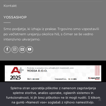
Kontakt
YOSSASHOP
Smo podjetje, ki izhaja iz prakse. Trgovino smo vzpostavili
po večletnem urejanju okolice hiš, s čimer se še vedno
intenzivno ukvarjamo.
Spletna stran uporablja piškotke z namenom zagotavljanja
spletne storitve, analizo uporabe, oglasnih sistemov in
Visa
MasterCard
PayPal
Credit
funkcionalnosti, ki jih brez piškotkov ne bi mogli nuditi. S klikom
Card
na gumb »Namesti vse« soglašaš z njihovo namestitvijo.
O NAS
KONTAKT