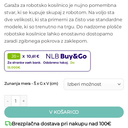
Garaža za robotsko kosilnico je nujno pomembna
stvar, ki se kupuje skupaj z robotom. Na voljo sta
dve velikosti, ki sta primerni za čisto vse standardne
modele, ki so trenutno na trgu. Do nadzorne plošče
robotske kosilnice lahko enostavno dostopamo
zaradi zgibnega pokrova z zaklepom.
10,61 €
X
Za stranke vseh bank. Odobreno takoj.
Do
15.000€.
Zunanja mera - Š x G x V (cm)
Biohort Charly - garaža za robotsko kosilnico količina
V KOŠARICO
Brezplačna dostava pri nakupu nad 100€