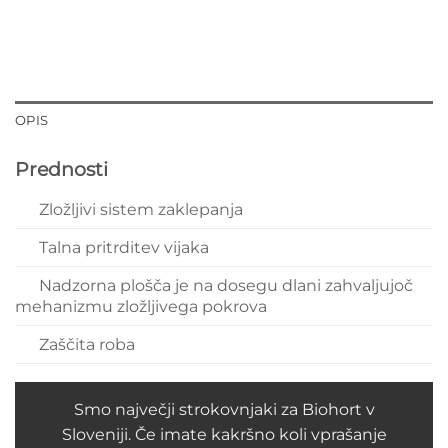
OPIS
Prednosti
Zložljivi sistem zaklepanja
Talna pritrditev vijaka
Nadzorna plošča je na dosegu dlani zahvaljujoč
mehanizmu zložljivega pokrova
Zaščita roba
Smo največji strokovnjaki za Biohort v
Sloveniji. Če imate kakršno koli vprašanje