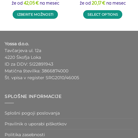
že od
42,05 €
na mesec
že od
20,17 €
na mesec
IZBERITE MOŽNOSTI
SELECT OPTIONS
Ta
This
izdelek
product
ima
has
več
options
Yossa d.o.o.
različic.
that
Tavčarjeva ul. 12a
Možnosti
may
4220 Škofja Loka
lahko
be
ID za DDV: SI22891943
izberete
chosen
Matična številka: 3866874000
na
on
Št. vpisa v register SRG2010/46005
strani
the
izdelka
product
page
SPLOŠNE INFORMACIJE
Splošni pogoji poslovanja
Pravilnik o uporabi piškotkov
Politika zasebnosti