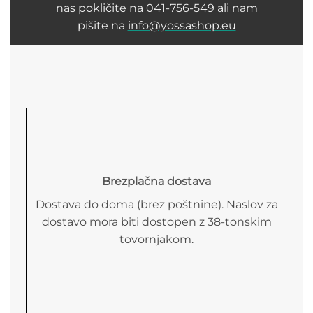
nas pokličite na
041-756-549
ali nam
pišite na
info@yossashop.eu
Brezplačna dostava
Dostava do doma (brez poštnine). Naslov za
dostavo mora biti dostopen z 38-tonskim
tovornjakom.