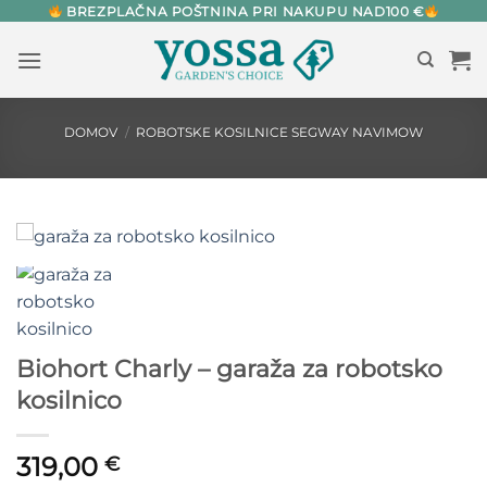
Skip
BREZPLAČNA POŠTNINA PRI NAKUPU NAD100 €
to
content
DOMOV
/
ROBOTSKE KOSILNICE SEGWAY NAVIMOW
Biohort Charly – garaža za robotsko
kosilnico
319,00
€