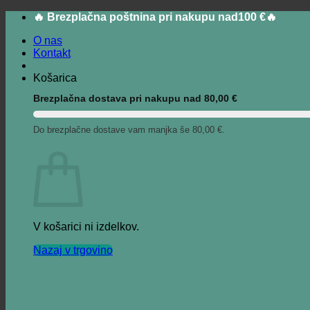
Skip
🔥 Brezplačna poštnina pri nakupu nad100 €🔥
to
O nas
content
Kontakt
Košarica
Brezplačna dostava pri nakupu nad
80,00
€
Do brezplačne dostave vam manjka še
80,00
€
.
V košarici ni izdelkov.
Nazaj v trgovino