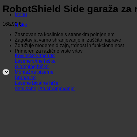
RobotShield Side garaža za 
Menu
168,90
€
Hiške
Zasnovan za kosilnice s stranskim polnjenjem
Zagotavlja varno shranjevanje in zaščito naprave
Združuje moderen dizajn, trdnost in funkcionalnost
Primeren za različne vrste vrtov
Kovinske vrtne ute
Lesene vrtne hiške
Glamping hiške
Montažne pisarne
Brunarice
Lesene bivalne hiše
Vrtni zaboji za shranjevanje