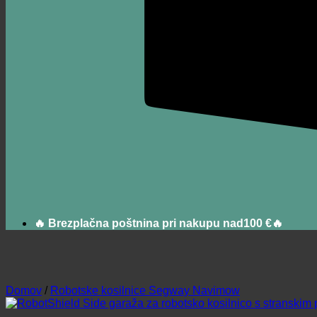
🔥 Brezplačna poštnina pri nakupu nad100 €🔥
Domov
/
Robotske kosilnice Segway Navimow