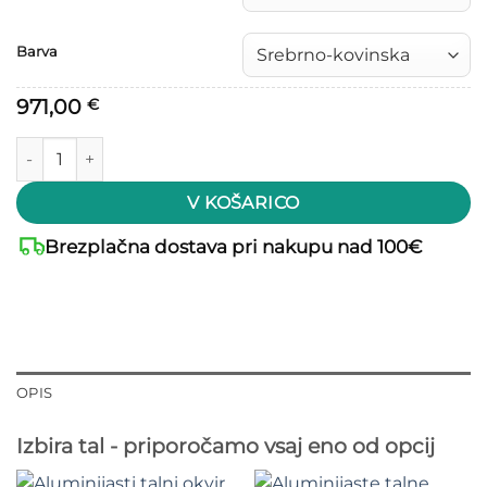
Barva
971,00
€
Biohort Vrtna omara za orodje količina
V KOŠARICO
Brezplačna dostava pri nakupu nad 100€
OPIS
Izbira tal - priporočamo vsaj eno od opcij