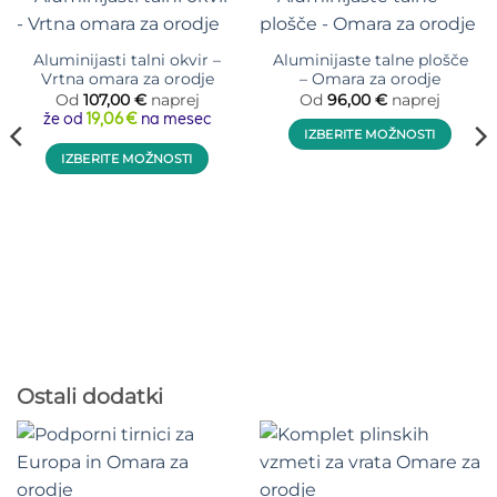
Aluminijasti talni okvir –
Aluminijaste talne plošče
Vrtna omara za orodje
– Omara za orodje
Od
107,00
€
naprej
Od
96,00
€
naprej
že od
19,06 €
na mesec
IZBERITE MOŽNOSTI
IZBERITE MOŽNOSTI
Ta
izdelek
Ta
ima
izdelek
več
ima
različic.
več
Možnosti
različic.
lahko
Možnosti
izberete
lahko
na
izberete
strani
na
Ostali dodatki
izdelka
strani
izdelka