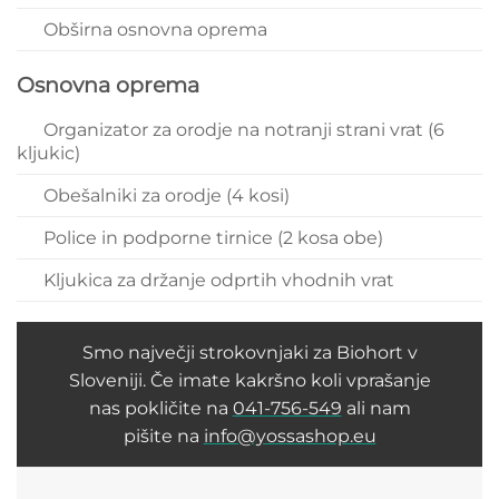
Obširna osnovna oprema
Osnovna oprema
Organizator za orodje na notranji strani vrat (6
kljukic)
Obešalniki za orodje (4 kosi)
Police in podporne tirnice (2 kosa obe)
Kljukica za držanje odprtih vhodnih vrat
Smo največji strokovnjaki za Biohort v
Sloveniji. Če imate kakršno koli vprašanje
nas pokličite na
041-756-549
ali nam
pišite na
info@yossashop.eu