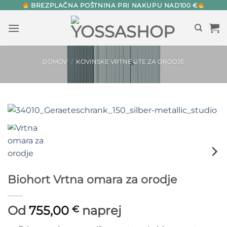
Skip
BREZPLAČNA POŠTNINA PRI NAKUPU NAD100 €
to
content
DOMOV
/
KOVINSKE VRTNE UTE ZA ORODJE
Biohort Vrtna omara za orodje
Od
755,00
naprej
€