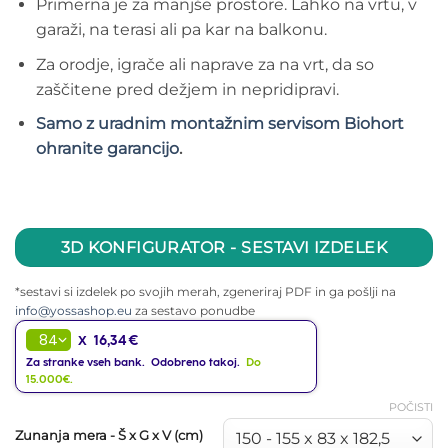
Primerna je za manjše prostore. Lahko na vrtu, v
garaži, na terasi ali pa kar na balkonu.
Za orodje, igrače ali naprave za na vrt, da so
zaščitene pred dežjem in nepridipravi.
Samo z uradnim montažnim servisom Biohort
ohranite garancijo
.
3D KONFIGURATOR - SESTAVI IZDELEK
*sestavi si izdelek po svojih merah, zgeneriraj PDF in ga pošlji na
info@yossashop.eu
za sestavo ponudbe
16,34 €
X
Za stranke vseh bank. Odobreno takoj.
Do
15.000€.
POČISTI
Zunanja mera - Š x G x V (cm)