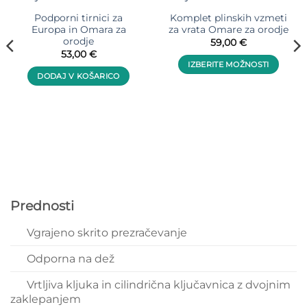
Podporni tirnici za
Komplet plinskih vzmeti
Europa in Omara za
za vrata Omare za orodje
orodje
59,00
€
53,00
€
IZBERITE MOŽNOSTI
DODAJ V KOŠARICO
Ta
izdelek
ima
več
različic.
Možnosti
lahko
izberete
na
Prednosti
strani
izdelka
Vgrajeno skrito prezračevanje
Odporna na dež
Vrtljiva kljuka in cilindrična ključavnica z dvojnim
zaklepanjem