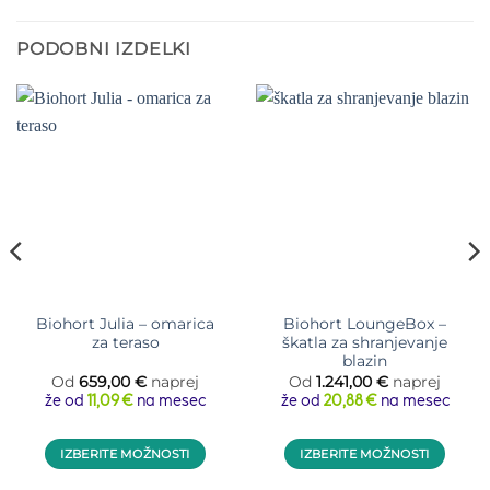
PODOBNI IZDELKI
Biohort Julia – omarica
Biohort LoungeBox –
za teraso
škatla za shranjevanje
blazin
novni
Od
659,00
€
naprej
Od
1.241,00
€
naprej
ovni
pon:
že od
11,09 €
na mesec
že od
20,88 €
na mesec
pon:
14,00 €
80,88 €
37,00 €
IZBERITE MOŽNOSTI
IZBERITE MOŽNOSTI
62,04 €
Ta
Ta