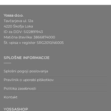
izdelek
izdelek
ima
ima
več
več
Yossa d.o.o.
različic.
različic.
Tavčarjeva ul. 12a
Možnosti
Možnosti
4220 Škofja Loka
lahko
lahko
ID za DDV: SI22891943
izberete
izberete
Matična številka: 3866874000
na
na
Št. vpisa v register SRG2010/46005
strani
strani
izdelka
izdelka
SPLOŠNE INFORMACIJE
Splošni pogoji poslovanja
Pravilnik o uporabi piškotkov
Politika zasebnosti
Kontakt
YOSSASHOP