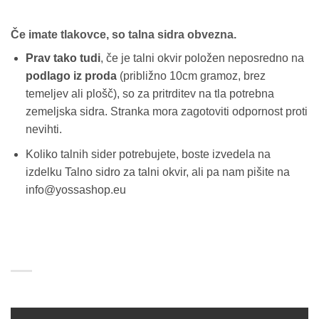
več
različic.
Če imate tlakovce, so talna sidra obvezna.
Možnosti
lahko
Prav tako tudi
, če je talni okvir položen neposredno na
izberete
podlago iz proda
(približno 10cm gramoz, brez
na
temeljev ali plošč), so za pritrditev na tla potrebna
strani
izdelka
zemeljska sidra. Stranka mora zagotoviti odpornost proti
nevihti.
Koliko talnih sider potrebujete, boste izvedela na
izdelku Talno sidro za talni okvir, ali pa nam pišite na
info@yossashop.eu