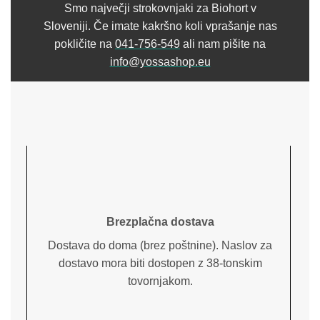
Smo največji strokovnjaki za Biohort v
Sloveniji. Če imate kakršno koli vprašanje nas
pokličite na
041-756-549
ali nam pišite na
info@yossashop.eu
Brezplačna dostava
Dostava do doma (brez poštnine). Naslov za
dostavo mora biti dostopen z 38-tonskim
tovornjakom.