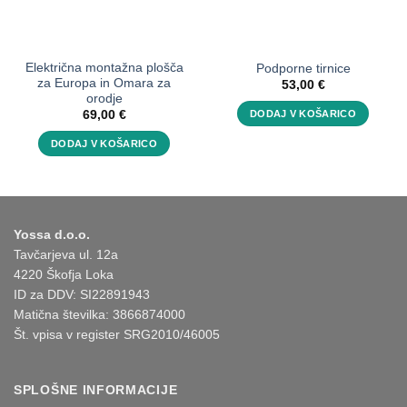
Električna montažna plošča
Podporne tirnice
za Europa in Omara za
53,00
€
orodje
DODAJ V KOŠARICO
69,00
€
DODAJ V KOŠARICO
Yossa d.o.o.
Tavčarjeva ul. 12a
4220 Škofja Loka
ID za DDV: SI22891943
Matična številka: 3866874000
Št. vpisa v register SRG2010/46005
SPLOŠNE INFORMACIJE