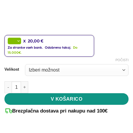
20,00 €
X
Za stranke vseh bank. Odobreno takoj.
Do
15.000€.
POČISTI
Velikost
Aluminijasti talni okvir - Vrtna omara za orodje količina
V KOŠARICO
Brezplačna dostava pri nakupu nad 100€