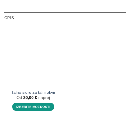
OPIS
Talno sidro za talni okvir
Od
20,00
€
naprej
IZBERITE MOŽNOSTI
Ta
izdelek
ima