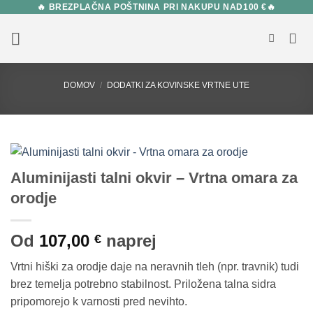
🔥 BREZPLAČNA POŠTNINA PRI NAKUPU NAD100 €🔥
Skip
to
content
DOMOV
/
DODATKI ZA KOVINSKE VRTNE UTE
Aluminijasti talni okvir – Vrtna omara za
orodje
Od
107,00
naprej
€
Vrtni hiški za orodje daje na neravnih tleh (npr. travnik) tudi
brez temelja potrebno stabilnost. Priložena talna sidra
pripomorejo k varnosti pred nevihto.