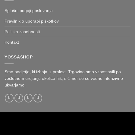
Splošni pogoji poslovanja
Pravilnik o uporabi piškotkov
Politika zasebnosti
Kontakt
YOSSASHOP
Smo podjetje, ki izhaja iz prakse. Trgovino smo vzpostavili po
večletnem urejanju okolice hiš, s čimer se še vedno intenzivno
ukvarjamo.