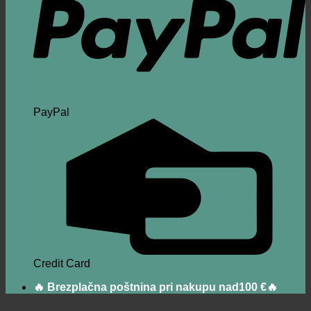
PayPal
Credit Card
🔥 Brezplačna poštnina pri nakupu nad100 €🔥