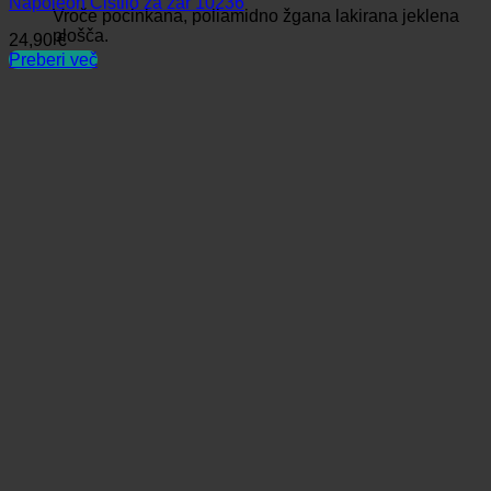
Napoleon Čistilo za žar 10236
Vroče pocinkana, poliamidno žgana lakirana jeklena
plošča.
24,90
€
Preberi več