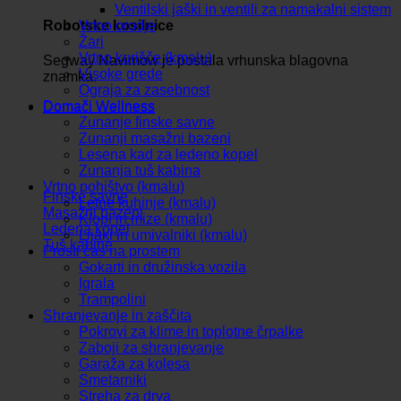
Ventilski jaški in ventili za namakalni sistem
Vrtno orodje
Robotske kosilnice
Žari
Vrtno kurišče (kmalu)
Segway Navimow je postala vrhunska blagovna
Visoke grede
znamka.
Ograja za zasebnost
Domači Wellness
Domači Wellness
Zunanje finske savne
Zunanji masažni bazeni
Lesena kad za ledeno kopel
Zunanja tuš kabina
Vrtno pohištvo (kmalu)
Finske savne
Letne kuhinje (kmalu)
Masažni bazeni
Klopi in mize (kmalu)
Ledena kopel
Lijaki in umivalniki (kmalu)
Tuš kabine
Prosti čas na prostem
Gokarti in družinska vozila
Igrala
Trampolini
Shranjevanje in zaščita
Pokrovi za klime in toplotne črpalke
Zaboji za shranjevanje
Garaža za kolesa
Smetarniki
Streha za drva