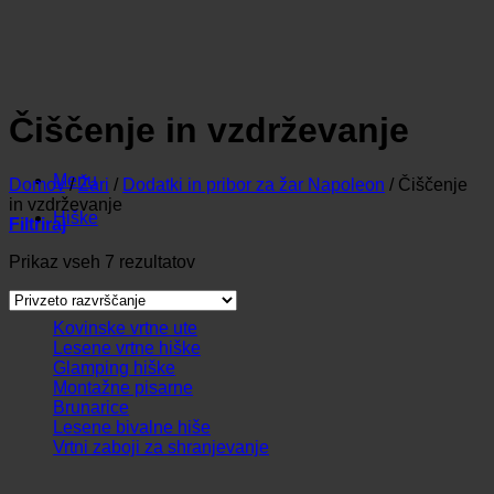
Čiščenje in vzdrževanje
Menu
Domov
/
Žari
/
Dodatki in pribor za žar Napoleon
/
Čiščenje
in vzdrževanje
Hiške
Filtriraj
Prikaz vseh 7 rezultatov
Kovinske vrtne ute
Lesene vrtne hiške
Glamping hiške
Montažne pisarne
Brunarice
Lesene bivalne hiše
Vrtni zaboji za shranjevanje