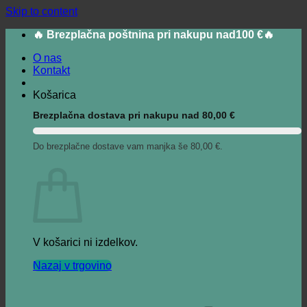
Skip to content
🔥 Brezplačna poštnina pri nakupu nad100 €🔥
O nas
Kontakt
Košarica
Brezplačna dostava pri nakupu nad
80,00
€
Do brezplačne dostave vam manjka še
80,00
€
.
V košarici ni izdelkov.
Nazaj v trgovino