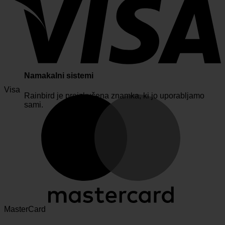
Namakalni sistemi
Visa
Rainbird je preizkušena znamka, ki jo uporabljamo
sami.
MasterCard