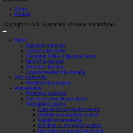
O nas
Kontakt
Copyright © 2026, Yossashop. Vse pravice pridržane.
Hiške
Kovinske vrtne ute
Lesene vrtne hiške
Glamping hiške in glamp a frame
Montažne pisarne
Brunarice (kmalu)
Lesene bivalne hiše (kmalu)
Vrtni nadstreški
Bioklimatska pergola
Vrt in bivanje
Robotske kosilnice
Garaže za robotsko kosilnico
Namakalni sistemi
Črpalke za namakalni sistem
Dodatki za namakalni sistem
Kapljično namakanje
Krmilniki za namakalni sistem
Razpršilci za namakalni sistem