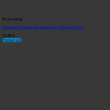
Ni na zalogi
Napoleon 3-delni set pribora za čiščenje 62045
24,90
€
Preberi več