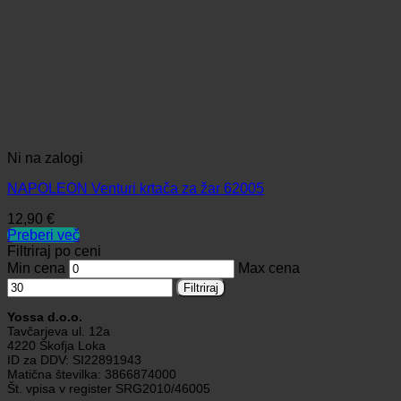
Ni na zalogi
NAPOLEON Venturi krtača za žar 62005
12,90
€
Preberi več
Filtriraj po ceni
Min cena
Max cena
Filtriraj
Yossa d.o.o.
Tavčarjeva ul. 12a
4220 Škofja Loka
ID za DDV: SI22891943
Matična številka: 3866874000
Št. vpisa v register SRG2010/46005