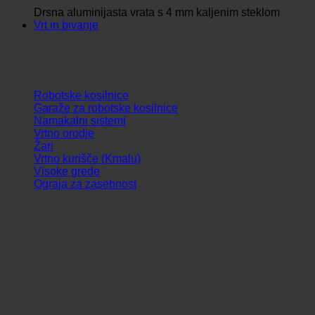
Drsna aluminijasta vrata s 4 mm kaljenim steklom
Vrt in bivanje
Robotske kosilnice
Garaže za robotske kosilnice
Namakalni sistemi
Vrtno orodje
Žari
Vrtno kurišče (Kmalu)
Visoke grede
Ograja za zasebnost