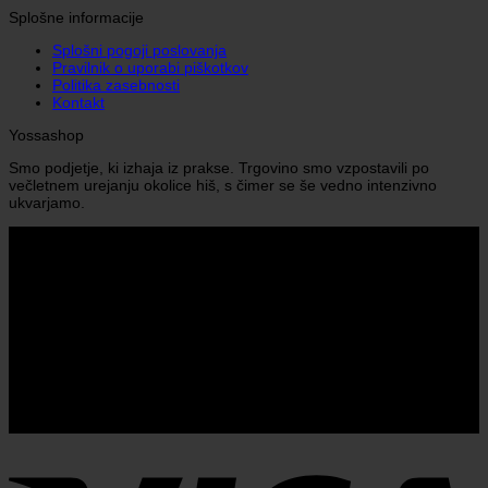
Splošne informacije
Splošni pogoji poslovanja
Pravilnik o uporabi piškotkov
Politika zasebnosti
Kontakt
Yossashop
Smo podjetje, ki izhaja iz prakse. Trgovino smo vzpostavili po
večletnem urejanju okolice hiš, s čimer se še vedno intenzivno
ukvarjamo.