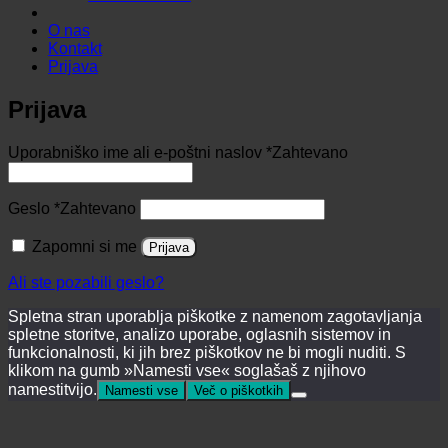
O nas
Kontakt
Prijava
Prijava
Uporabniško ime ali e-poštni naslov
*
Zahtevano
Geslo
*
Zahtevano
Zapomni si me
Prijava
Ali ste pozabili geslo?
Spletna stran uporablja piškotke z namenom zagotavljanja
spletne storitve, analizo uporabe, oglasnih sistemov in
funkcionalnosti, ki jih brez piškotkov ne bi mogli nuditi. S
klikom na gumb »Namesti vse« soglašaš z njihovo
namestitvijo.
Namesti vse
Več o piškotkih