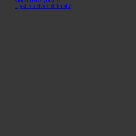
Klopi in mize (kmalu)
Lijaki in umivalniki (kmalu)