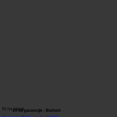
Ni na zalogi
20 let garancije - Biohort