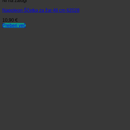
Ni na zalogi
Napoleon Ščetka za žar 46 cm 62028
10,90
€
Preberi več