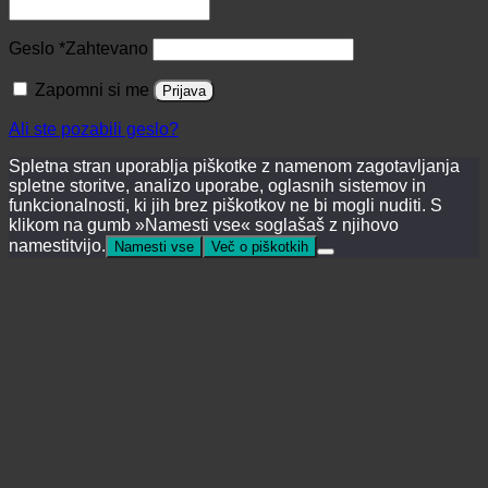
Geslo
*
Zahtevano
Zapomni si me
Prijava
Ali ste pozabili geslo?
Spletna stran uporablja piškotke z namenom zagotavljanja
spletne storitve, analizo uporabe, oglasnih sistemov in
funkcionalnosti, ki jih brez piškotkov ne bi mogli nuditi. S
klikom na gumb »Namesti vse« soglašaš z njihovo
namestitvijo.
Namesti vse
Več o piškotkih