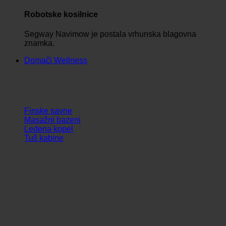
Robotske kosilnice
Segway Navimow je postala vrhunska blagovna
znamka.
Domači Wellness
Finske savne
Masažni bazeni
Ledena kopel
Tuš kabine