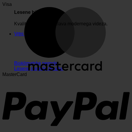
Visa
Lesene hiške
Kvaliteten les in izdelava modernega videza.
Vrtni nadstreški
Bioklimatske pergole
Lesene pergole (kmalu)
MasterCard