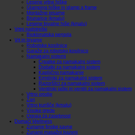
Lesene vrtne hiške
Glamping hiške in glamp a frame
Montažne pisarne
Brunarice (kmalu)
Lesene bivalne hiše (kmalu)
Vrtni nadstreški
Bioklimatska pergola
Vrt in bivanje
Robotske kosilnice
Garaže za robotsko kosilnico
Namakalni sistemi
Črpalke za namakalni sistem
Dodatki za namakalni sistem
Kapljično namakanje
Krmilniki za namakalni sistem
Razpršilci za namakalni sistem
Ventilski jaški in ventili za namakalni sistem
Vrtno orodje
Žari
Vrtno kurišče (kmalu)
Visoke grede
Ograja za zasebnost
Domači Wellness
Zunanje finske savne
Zunanji masažni bazeni