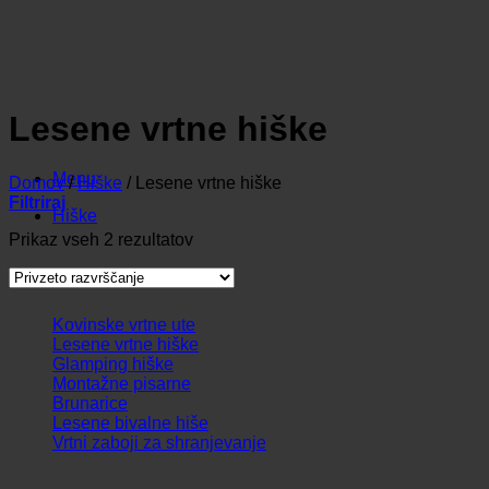
Lesene vrtne hiške
Menu
Domov
/
Hiške
/
Lesene vrtne hiške
Filtriraj
Hiške
Prikaz vseh 2 rezultatov
Kovinske vrtne ute
Lesene vrtne hiške
Glamping hiške
Montažne pisarne
Brunarice
Lesene bivalne hiše
Vrtni zaboji za shranjevanje