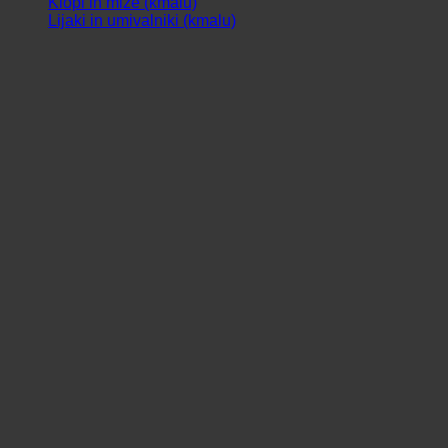
Klopi in mize (kmalu)
Lijaki in umivalniki (kmalu)