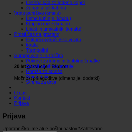
Lesena kad za ledeno kopel
Zunanja tuš kabina
Vrtno pohištvo (kmalu)
Letne kuhinje (kmalu)
Klopi in mize (kmalu)
Lijaki in umivalniki (kmalu)
Prosti čas na prostem
Gokarti in družinska vozila
Igrala
Trampolini
Shranjevanje in zaščita
Pokrovi za klime in toplotne črpalke
Zaboji za shranjevanje
20 let garancije - Biohort
Garaža za kolesa
Smetarniki
Možnost prilagoditve (dimenzije, dodatki)
Streha za drva
O nas
Kontakt
Prijava
Prijava
Uporabniško ime ali e-poštni naslov
*
Zahtevano