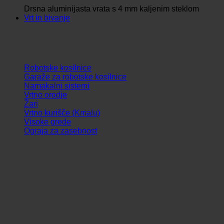
Drsna aluminijasta vrata s 4 mm kaljenim steklom
Vrt in bivanje
Robotske kosilnice
Garaže za robotske kosilnice
Namakalni sistemi
Vrtno orodje
Žari
Vrtno kurišče (Kmalu)
Visoke grede
Ograja za zasebnost