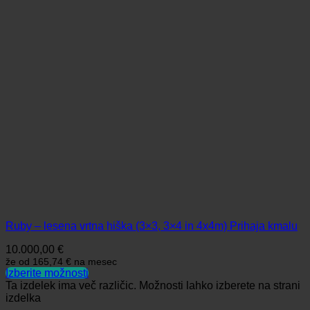
Ruby – lesena vrtna hiška (3×3, 3×4 in 4x4m) Prihaja kmalu
10.000,00
€
že od
165,74 €
na mesec
Izberite možnosti
Ta izdelek ima več različic. Možnosti lahko izberete na strani
izdelka