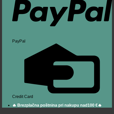
PayPal
Credit Card
🔥 Brezplačna poštnina pri nakupu nad100 €🔥