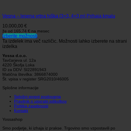
Vesna – lesena vrtna hiška (3×3, 4×3 m) Prihaja kmalu
10.000,00
€
že od
165,74 €
na mesec
Izberite možnosti
Ta izdelek ima več različic. Možnosti lahko izberete na strani
izdelka
Yossa d.o.o.
Tavčarjeva ul. 12a
4220 Škofja Loka
ID za DDV: SI22891943
Matična številka: 3866874000
Št. vpisa v register SRG2010/46005
Splošne informacije
Splošni pogoji poslovanja
Pravilnik o uporabi piškotkov
Politika zasebnosti
Kontakt
Yossashop
Smo podjetje, ki izhaja iz prakse. Trgovino smo vzpostavili po