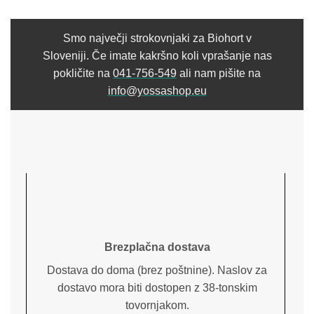
Smo največji strokovnjaki za Biohort v
Sloveniji. Če imate kakršno koli vprašanje nas
pokličite na
041-756-549
ali nam pišite na
info@yossashop.eu
Brezplačna dostava
Dostava do doma (brez poštnine). Naslov za
dostavo mora biti dostopen z 38-tonskim
tovornjakom.