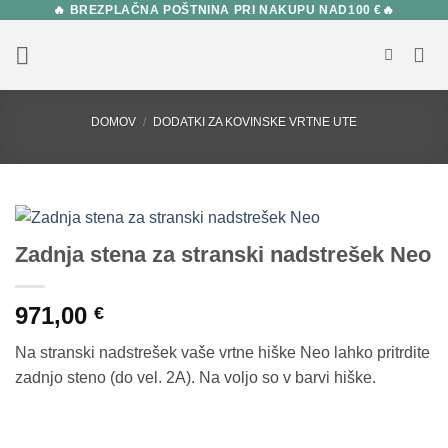
🔥 BREZPLAČNA POŠTNINA PRI NAKUPU NAD100 €🔥
Skip
to
content
DOMOV
/
DODATKI ZA KOVINSKE VRTNE UTE
Zadnja stena za stranski nadstrešek Neo
971,00
€
Na stranski nadstrešek vaše vrtne hiške Neo lahko pritrdite
zadnjo steno (do vel. 2A). Na voljo so v barvi hiške.