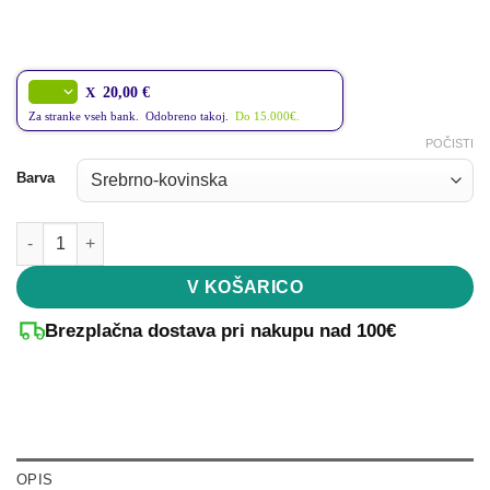
X
20,00 €
Za stranke vseh bank. Odobreno takoj.
Do 15.000€.
POČISTI
Barva
Zadnja stena za stranski nadstrešek Neo količina
V KOŠARICO
Brezplačna dostava pri nakupu nad 100€
OPIS