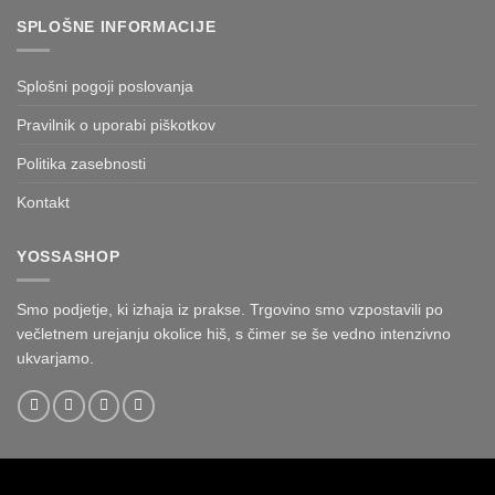
SPLOŠNE INFORMACIJE
Splošni pogoji poslovanja
Pravilnik o uporabi piškotkov
Politika zasebnosti
Kontakt
YOSSASHOP
Smo podjetje, ki izhaja iz prakse. Trgovino smo vzpostavili po
večletnem urejanju okolice hiš, s čimer se še vedno intenzivno
ukvarjamo.