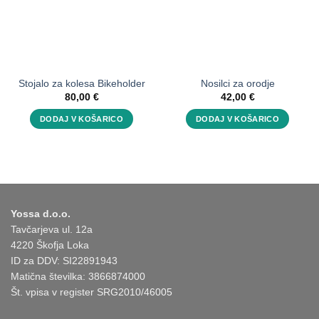
Stojalo za kolesa Bikeholder
Nosilci za orodje
80,00
€
42,00
€
DODAJ V KOŠARICO
DODAJ V KOŠARICO
Yossa d.o.o.
Tavčarjeva ul. 12a
4220 Škofja Loka
ID za DDV: SI22891943
Matična številka: 3866874000
Št. vpisa v register SRG2010/46005