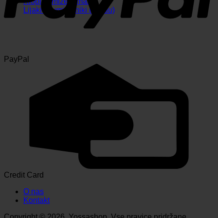
Klopi in mize (kmalu)
Lijaki in umivalniki (kmalu)
PayPal
Credit Card
O nas
Kontakt
Copyright © 2026, Yossashop. Vse pravice pridržane.