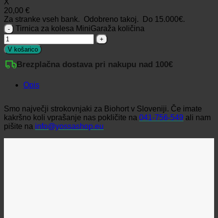
X
20,00 €
Za stranke vseh bank. Odobreno takoj.
Do 15.000€.
Tirnica za kolesa MiniGaraža količina
V košarico
Brezplačna dostava pri nakupu nad 100€
Opis
Smo največji strokovnjaki za Biohort v Sloveniji. Če imate
kakršno koli vprašanje nas pokličite na
041-756-549
ali nam
pišite na
info@yossashop.eu