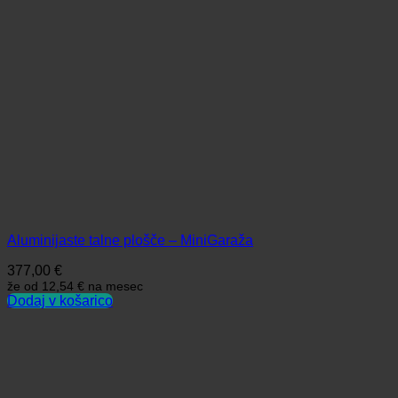
Aluminijaste talne plošče – MiniGaraža
377,00
€
že od
12,54 €
na mesec
Dodaj v košarico