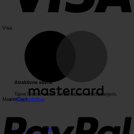
Visa
Atraktivne savne
Tajne lesene savne z minimalnim vzdrževanjem.
MasterCard
Vrtno pohištvo
Letne kuhinje (kmalu)