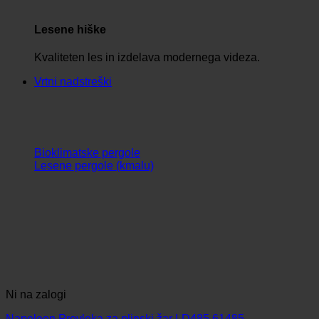
Lesene hiške
Kvaliteten les in izdelava modernega videza.
Vrtni nadstreški
Bioklimatske pergole
Lesene pergole (kmalu)
Ni na zalogi
Napoleon Prevleka za plinski žar LD485 61485