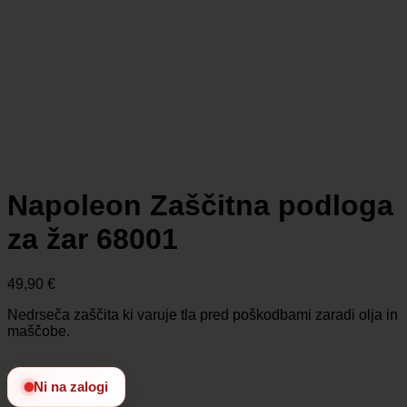
Napoleon Zaščitna podloga
za žar 68001
49,90
€
Nedrseča zaščita ki varuje tla pred poškodbami zaradi olja in
maščobe.
Ni na zalogi