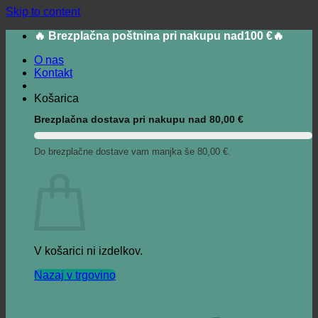
Skip to content
🔥 Brezplačna poštnina pri nakupu nad100 €🔥
O nas
Kontakt
Košarica
Brezplačna dostava pri nakupu nad
80,00
€
Do brezplačne dostave vam manjka še
80,00
€
.
V košarici ni izdelkov.
Nazaj v trgovino