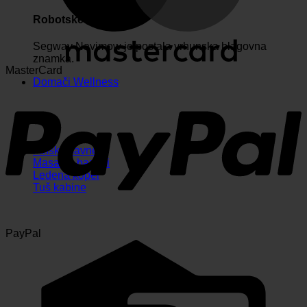
Robotske kosilnice
Segway Navimow je postala vrhunska blagovna
znamka.
MasterCard
Domači Wellness
Finske savne
Masažni bazeni
Ledena kopel
Tuš kabine
PayPal