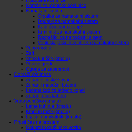
Robotske kosilnice
Garaže za robotsko kosilnico
Namakalni sistemi
Črpalke za namakalni sistem
Dodatki za namakalni sistem
Kapljično namakanje
Krmilniki za namakalni sistem
Razpršilci za namakalni sistem
Ventilski jaški in ventili za namakalni sistem
Vrtno orodje
Žari
Vrtno kurišče (kmalu)
Visoke grede
Ograja za zasebnost
Domači Wellness
Zunanje finske savne
Zunanji masažni bazeni
Lesena kad za ledeno kopel
Zunanja tuš kabina
Vrtno pohištvo (kmalu)
Letne kuhinje (kmalu)
Klopi in mize (kmalu)
Lijaki in umivalniki (kmalu)
Prosti čas na prostem
Gokarti in družinska vozila