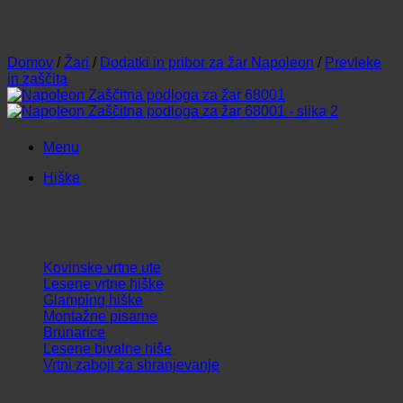
Domov
/
Žari
/
Dodatki in pribor za žar Napoleon
/
Prevleke
in zaščita
Menu
Hiške
Kovinske vrtne ute
Lesene vrtne hiške
Glamping hiške
Montažne pisarne
Brunarice
Lesene bivalne hiše
Vrtni zaboji za shranjevanje