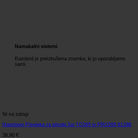
Namakalni sistemi
Rainbird je preizkušena znamka, ki jo uporabljamo
sami.
Ni na zalogi
Napoleon Prevleka za plinski žar TQ285 in PRO285 61286
36,90
€