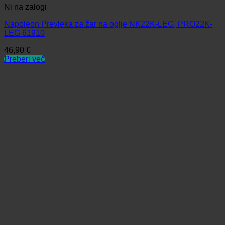
Ni na zalogi
Napoleon Prevleka za žar na oglje NK22K-LEG, PRO22K-
LEG 61910
46,90
€
Preberi več