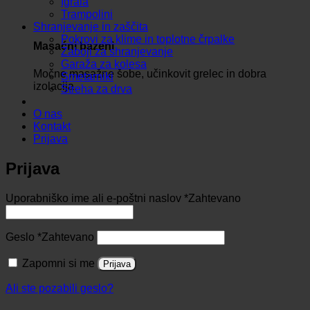
Igrala
Trampolini
Shranjevanje in zaščita
Pokrovi za klime in toplotne črpalke
Masaćni bazeni
Zaboji za shranjevanje
Garaža za kolesa
Močne masažne šobe, učinkovit grelec in dobra
Smetarniki
izolacija.
Streha za drva
O nas
Kontakt
Prijava
Prijava
Uporabniško ime ali e-poštni naslov
*
Zahtevano
Geslo
*
Zahtevano
Zapomni si me
Prijava
Ali ste pozabili geslo?