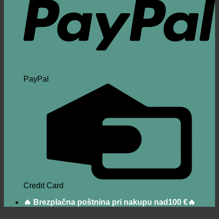
PayPal
Credit Card
🔥 Brezplačna poštnina pri nakupu nad100 €🔥