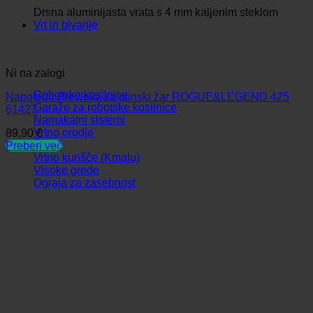
Drsna aluminijasta vrata s 4 mm kaljenim steklom
Vrt in bivanje
Ni na zalogi
Robotske kosilnice
Napoleon Prevleka za plinski žar ROGUE&LEGEND 425
Garaže za robotske kosilnice
61427
Namakalni sistemi
Vrtno orodje
89,90
€
Žari
Preberi več
Vrtno kurišče (Kmalu)
Visoke grede
Ograja za zasebnost