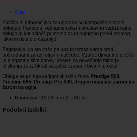
Opis
Zaščita ni priporočljiva za uporabo na kompozitnih talnih
oblogah. Pametna, večnamenska in enostavno vzdrževalna
obloga je kot nalašč primerna za nenamreno padel premog,
iskre in ostalo umazanijo.
Zagotavlja, da sta vaša paluba in terasa varna pred
poškodbami zaradi olja in maščobe. Vzorec dimantne plošče
je elegantne sive barve, idealen za povečanje faktorja
bliskanja žara, hkrati pa zaščiti zunanji bivalni prostor.
Obloga se prilega serijam plinskih žarov
Prestige 500,
Prestige 665, Prestige Pro 500, drugim manjšim žarom ter
žarom na oglje.
Dimenzija
:
119,38 cm x 81,28 cm
Podobni izdelki