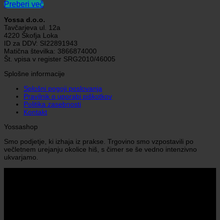
Preberi več
Yossa d.o.o.
Tavčarjeva ul. 12a
4220 Škofja Loka
ID za DDV: SI22891943
Matična številka: 3866874000
Št. vpisa v register SRG2010/46005
Splošne informacije
Splošni pogoji poslovanja
Pravilnik o uporabi piškotkov
Politika zasebnosti
Kontakt
Yossashop
Smo podjetje, ki izhaja iz prakse. Trgovino smo vzpostavili po
večletnem urejanju okolice hiš, s čimer se še vedno intenzivno
ukvarjamo.