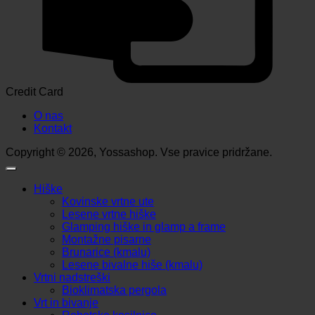
Credit Card
O nas
Kontakt
Copyright © 2026, Yossashop. Vse pravice pridržane.
Hiške
Kovinske vrtne ute
Lesene vrtne hiške
Glamping hiške in glamp a frame
Montažne pisarne
Brunarice (kmalu)
Lesene bivalne hiše (kmalu)
Vrtni nadstreški
Bioklimatska pergola
Vrt in bivanje