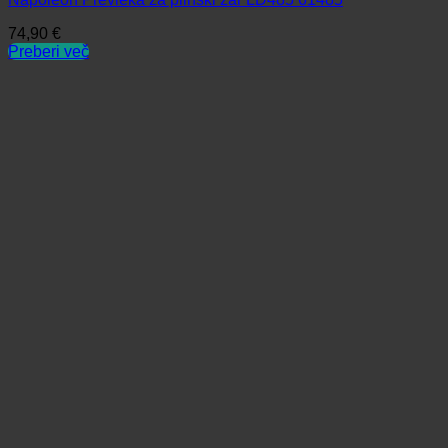
74,90
€
Preberi več