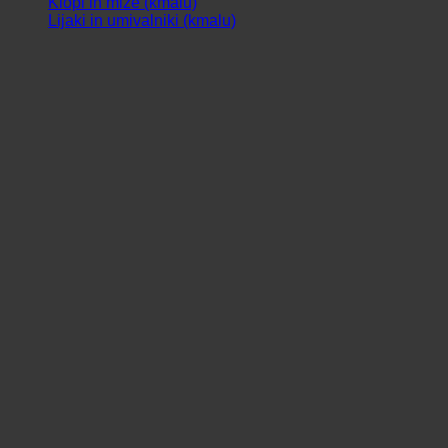
Klopi in mize (kmalu)
Lijaki in umivalniki (kmalu)