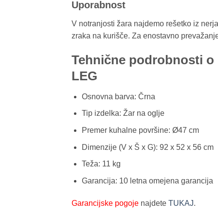
Uporabnost
V notranjosti žara najdemo rešetko iz ner
zraka na kurišče. Za enostavno prevažanje ž
Tehnične podrobnosti 
LEG
Osnovna barva: Črna
Tip izdelka: Žar na oglje
Premer kuhalne površine:
Ø47 cm
Dimenzije (V x Š x G):
92 x 52 x 56 cm
Teža:
11 kg
Garancija:
10 letna omejena garancija
Garancijske pogoje
najdete
TUKAJ
.