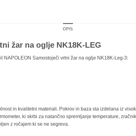
OPIS
tni žar na oglje NK18K-LEG
dušil NAPOLEON Samostoječi vrtni žar na oglje NK18K-Leg-3:
lnost in kvalitetni materiali. Pokrov in baza sta izdelana iz vis
ermometer, ki skrbi za natančno spremljanje temperature, zrač
jen z ročajem ki se ne segreva.