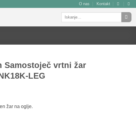
O nas
Kontakt
Išči:
 Samostoječ vrtni žar
e NK18K-LEG
en žar na oglje.