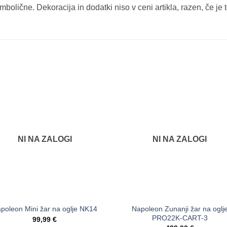
bolične. Dekoracija in dodatki niso v ceni artikla, razen, če je
NI NA ZALOGI
NI NA ZALOGI
Napoleon Zunanji žar na oglj
poleon Mini žar na oglje NK14
PRO22K-CART-3
99,99
€