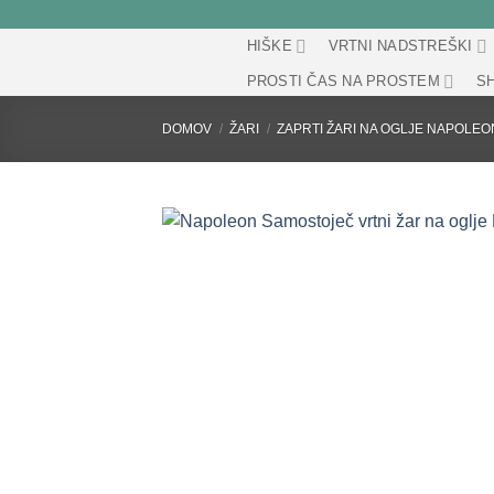
Skip
to
HIŠKE
VRTNI NADSTREŠKI
content
PROSTI ČAS NA PROSTEM
SH
DOMOV
/
ŽARI
/
ZAPRTI ŽARI NA OGLJE NAPOLEO