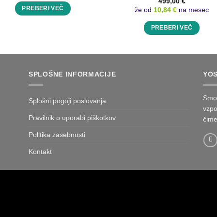
499,00
€
PREBERI VEČ
že od
10,84 €
na mesec
PREBERI VEČ
SPLOŠNE INFORMACIJE
YO
Smo 
Splošni pogoji poslovanja
vzpo
Pravilnik o uporabi piškotkov
čime
Politika zasebnosti
Kontakt