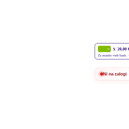
X
20,00 
Za stranke vseh bank.
Ni na zalogi