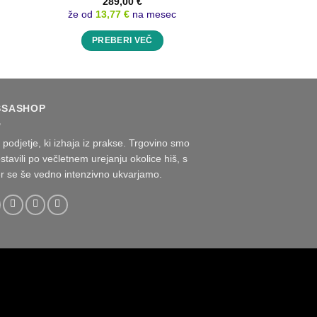
289,00
€
1.649
že od
13,77 €
na mesec
že od
27,75 
PREBERI VEČ
PREBER
SSASHOP
podjetje, ki izhaja iz prakse. Trgovino smo
stavili po večletnem urejanju okolice hiš, s
r se še vedno intenzivno ukvarjamo.