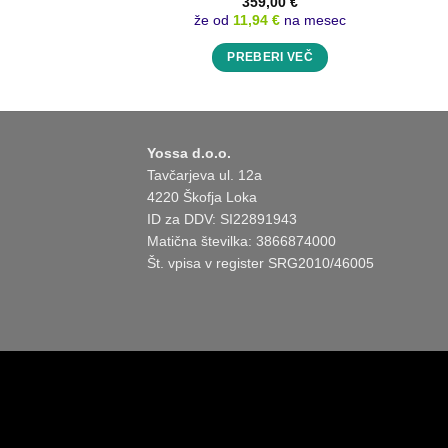
359,00
€
že od
11,94 €
na mesec
PREBERI VEČ
Yossa d.o.o.
Tavčarjeva ul. 12a
4220 Škofja Loka
ID za DDV: SI22891943
Matična številka: 3866874000
Št. vpisa v register SRG2010/46005