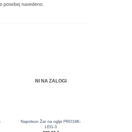
 to posebej navedeno.
NI NA ZALOGI
NI NA 
e
Napoleon Žar na oglje PRO18K-
Napoleon Vrhunsk
LEG-3
PRO60