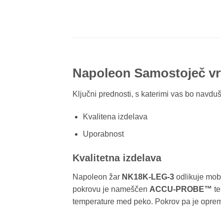
Napoleon Samostoječ vr
Ključni prednosti, s katerimi vas bo nav
Kvalitena izdelava
Uporabnost
Kvalitetna izdelava
Napoleon žar
NK18K-LEG-3
odlikuje mobi
pokrovu je nameščen
ACCU-PROBE™
t
temperature med peko. Pokrov pa je opreml