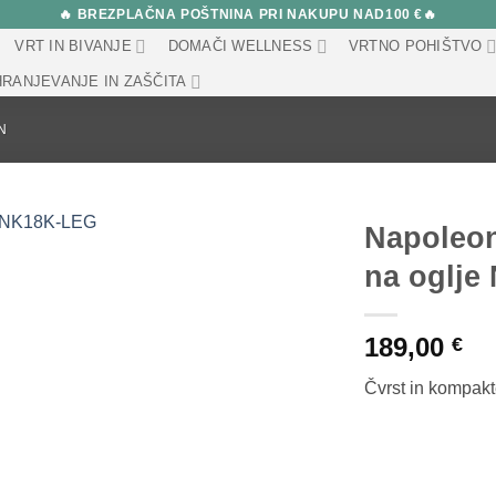
🔥 BREZPLAČNA POŠTNINA PRI NAKUPU NAD100 €🔥
VRT IN BIVANJE
DOMAČI WELLNESS
VRTNO POHIŠTVO
RANJEVANJE IN ZAŠČITA
N
Napoleon
na oglj
189,00
€
Čvrst in kompakt