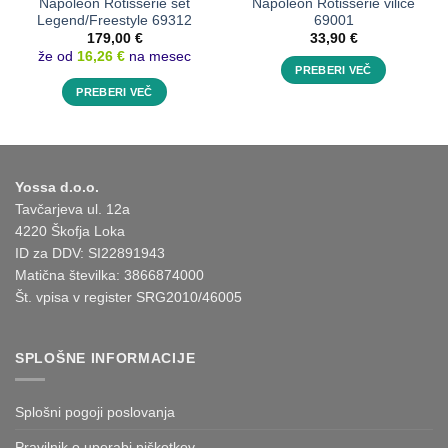
Napoleon Rotisserie set
Napoleon Rotisserie vilice
Legend/Freestyle 69312
69001
179,00
€
33,90
€
že od
16,26 €
na mesec
PREBERI VEČ
PREBERI VEČ
Yossa d.o.o.
Tavčarjeva ul. 12a
4220 Škofja Loka
ID za DDV: SI22891943
Matična številka: 3866874000
Št. vpisa v register SRG2010/46005
SPLOŠNE INFORMACIJE
Splošni pogoji poslovanja
Pravilnik o uporabi piškotkov