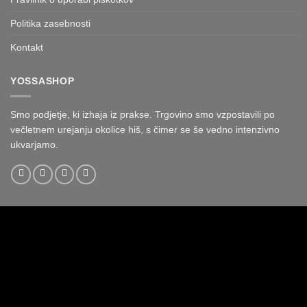
Politika zasebnosti
Kontakt
YOSSASHOP
Smo podjetje, ki izhaja iz prakse. Trgovino smo vzpostavili po
večletnem urejanju okolice hiš, s čimer se še vedno intenzivno
ukvarjamo.