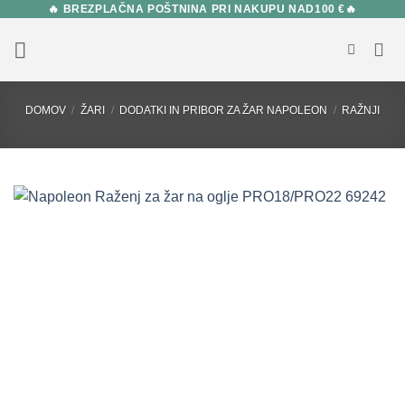
🔥 BREZPLAČNA POŠTNINA PRI NAKUPU NAD100 €🔥
Skip
to
content
DOMOV
/
ŽARI
/
DODATKI IN PRIBOR ZA ŽAR NAPOLEON
/
RAŽNJI