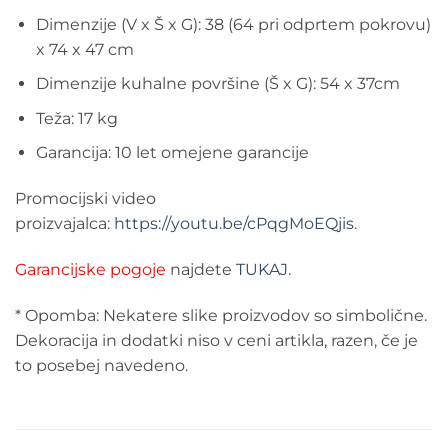
Dimenzije (V x Š x G): 38 (64 pri odprtem pokrovu)
x
74 x 47 cm
Dimenzije kuhalne površine (Š x G)
: 54 x 37cm
Teža:
17 kg
Garancija:
10 let omejene garancije
Promocijski video
proizvajalca:
https://youtu.be/cPqgMoEQjis.
Garancijske pogoje
najdete
TUKAJ
.
* Opomba: Nekatere slike proizvodov so simbolične.
Dekoracija in dodatki niso v ceni artikla, razen, če je
to posebej navedeno.