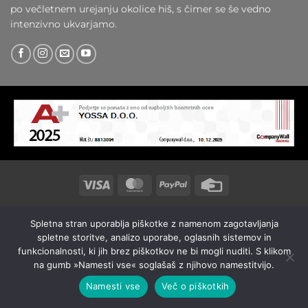
po večletnem urejanju okolice hiš, s čimer se še vedno
intenzivno ukvarjamo.
Visa
MasterCard
PayPal
Credit
Card
O NAS
KONTAKT
Spletna stran uporablja piškotke z namenom zagotavljanja
Copyright © 2026, Yossashop. Vse pravice pridržane.
spletne storitve, analizo uporabe, oglasnih sistemov in
funkcionalnosti, ki jih brez piškotkov ne bi mogli nuditi. S klikom
na gumb »Namesti vse« soglašaš z njihovo namestitvijo.
Namesti vse
Več o piškotkih