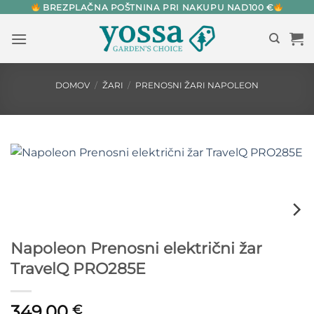
Skip
BREZPLAČNA POŠTNINA PRI NAKUPU NAD100 €
to
content
DOMOV
/
ŽARI
/
PRENOSNI ŽARI NAPOLEON
Napoleon Prenosni električni žar
TravelQ PRO285E
349,00
€