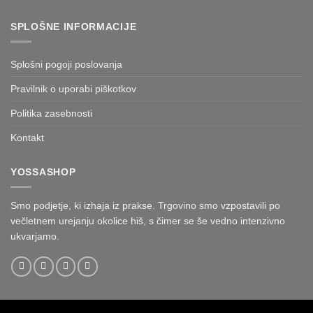
SPLOŠNE INFORMACIJE
Splošni pogoji poslovanja
Pravilnik o uporabi piškotkov
Politika zasebnosti
Kontakt
YOSSASHOP
Smo podjetje, ki izhaja iz prakse. Trgovino smo vzpostavili po
večletnem urejanju okolice hiš, s čimer se še vedno intenzivno
ukvarjamo.