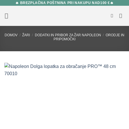
🔥 BREZPLAČNA POŠTNINA PRI NAKUPU NAD100 €🔥
Skip
to
content
DOMOV
/
ŽARI
/
DODATKI IN PRIBOR ZA ŽAR NAPOLEON
/
ORODJE IN
PRIPOMOČKI