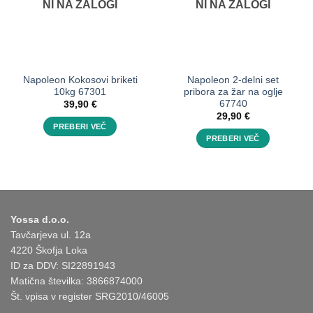
NI NA ZALOGI
NI NA ZALOGI
Napoleon Kokosovi briketi
Napoleon 2-delni set
10kg 67301
pribora za žar na oglje
67740
39,90
€
29,90
€
PREBERI VEČ
PREBERI VEČ
Yossa d.o.o.
Tavčarjeva ul. 12a
4220 Škofja Loka
ID za DDV: SI22891943
Matična številka: 3866874000
Št. vpisa v register SRG2010/46005