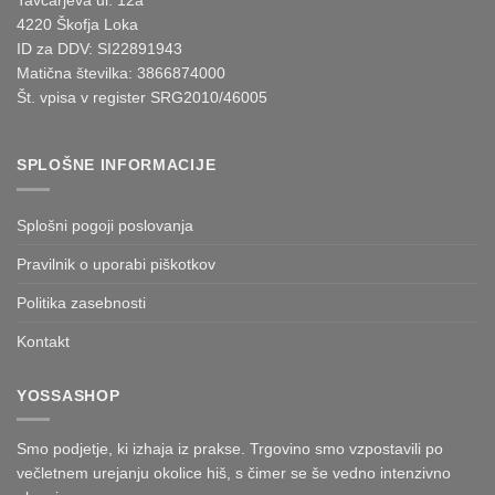
Tavčarjeva ul. 12a
may
be
4220 Škofja Loka
be
chosen
ID za DDV: SI22891943
chosen
on
Matična številka: 3866874000
on
the
Št. vpisa v register SRG2010/46005
the
product
product
page
page
SPLOŠNE INFORMACIJE
Splošni pogoji poslovanja
Pravilnik o uporabi piškotkov
Politika zasebnosti
Kontakt
YOSSASHOP
Smo podjetje, ki izhaja iz prakse. Trgovino smo vzpostavili po
večletnem urejanju okolice hiš, s čimer se še vedno intenzivno