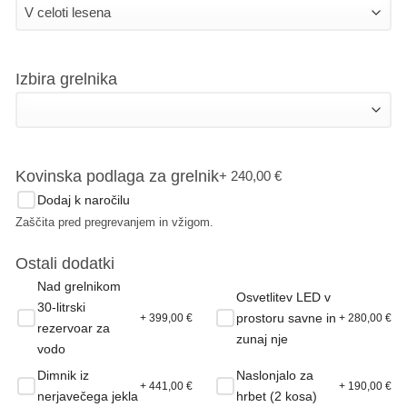
Izbira grelnika
Kovinska podlaga za grelnik
+ 240,00
€
Dodaj k naročilu
Zaščita pred pregrevanjem in vžigom.
Ostali dodatki
Nad grelnikom
Osvetlitev LED v
30-litrski
prostoru savne in
+ 399,00
€
+ 280,00
€
rezervoar za
zunaj nje
vodo
Dimnik iz
Naslonjalo za
+ 441,00
€
+ 190,00
€
nerjavečega jekla
hrbet (2 kosa)