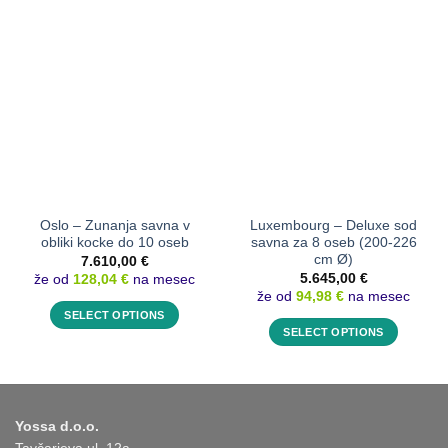
Oslo – Zunanja savna v
Luxembourg – Deluxe sod
obliki kocke do 10 oseb
savna za 8 oseb (200-226
cm Ø)
7.610,00
€
že od
128,04 €
na mesec
5.645,00
€
že od
94,98 €
na mesec
SELECT OPTIONS
SELECT OPTIONS
This
This
product
product
has
has
options
options
that
Yossa d.o.o.
that
may