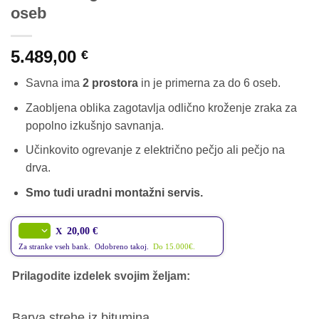
oseb
5.489,00
€
Savna ima
2 prostora
in je primerna za do 6 oseb.
Zaobljena oblika zagotavlja odlično kroženje zraka za
popolno izkušnjo savnanja.
Učinkovito ogrevanje z električno pečjo ali pečjo na
drva.
Smo tudi uradni montažni servis.
X
20,00 €
Za stranke vseh bank. Odobreno takoj.
Do 15.000€.
Prilagodite izdelek svojim željam:
Barva strehe iz bitumina