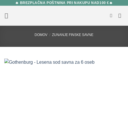
🔥 BREZPLAČNA POŠTNINA PRI NAKUPU NAD100 €🔥
Skip
to
content
DOMOV
/
ZUNANJE FINSKE SAVNE