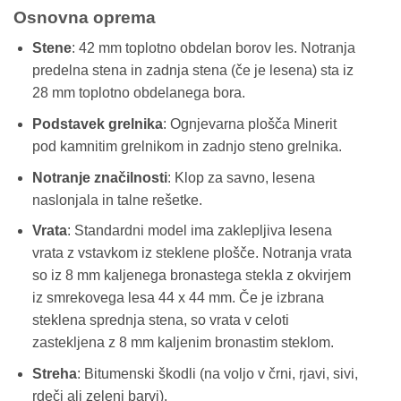
Osnovna oprema
Stene
: 42 mm toplotno obdelan borov les. Notranja
predelna stena in zadnja stena (če je lesena) sta iz
28 mm toplotno obdelanega bora.
Podstavek grelnika
: Ognjevarna plošča Minerit
pod kamnitim grelnikom in zadnjo steno grelnika.
Notranje značilnosti
: Klop za savno, lesena
naslonjala in talne rešetke.
Vrata
: Standardni model ima zaklepljiva lesena
vrata z vstavkom iz steklene plošče. Notranja vrata
so iz 8 mm kaljenega bronastega stekla z okvirjem
iz smrekovega lesa 44 x 44 mm. Če je izbrana
steklena sprednja stena, so vrata v celoti
zastekljena z 8 mm kaljenim bronastim steklom.
Streha
: Bitumenski škodli (na voljo v črni, rjavi, sivi,
rdeči ali zeleni barvi).