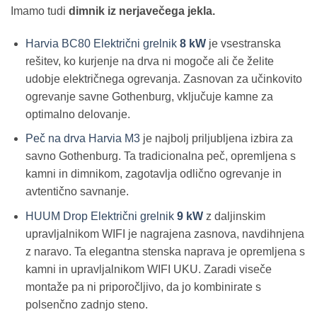
Imamo tudi
dimnik iz nerjavečega jekla.
Harvia BC80 Električni grelnik
8 kW
je vsestranska
rešitev, ko kurjenje na drva ni mogoče ali če želite
udobje električnega ogrevanja. Zasnovan za učinkovito
ogrevanje savne Gothenburg, vključuje kamne za
optimalno delovanje.
Peč na drva Harvia M3
je najbolj priljubljena izbira za
savno Gothenburg. Ta tradicionalna peč, opremljena s
kamni in dimnikom, zagotavlja odlično ogrevanje in
avtentično savnanje.
HUUM Drop Električni grelnik
9 kW
z daljinskim
upravljalnikom WIFI je nagrajena zasnova, navdihnjena
z naravo. Ta elegantna stenska naprava je opremljena s
kamni in upravljalnikom WIFI UKU. Zaradi viseče
montaže pa ni priporočljivo, da jo kombinirate s
polsenčno zadnjo steno.