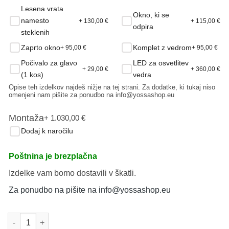
Lesena vrata
Okno, ki se
namesto
+ 130,00
€
+ 115,00
€
odpira
steklenih
Zaprto okno
Komplet z vedrom
+ 95,00
€
+ 95,00
€
Počivalo za glavo
LED za osvetlitev
+ 29,00
€
+ 360,00
€
(1 kos)
vedra
Opise teh izdelkov najdeš nižje na tej strani. Za dodatke, ki tukaj niso
omenjeni nam pišite za ponudbo na info@yossashop.eu
Montaža
+ 1.030,00
€
Dodaj k naročilu
Poštnina je brezplačna
Izdelke vam bomo dostavili v škatli.
Za ponudbo na pišite na info@yossashop.eu
Gothenburg - Lesena sod savna za 6 oseb količina