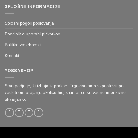
SPLOŠNE INFORMACIJE
Splošni pogoji poslovanja
Pravilnik o uporabi piškotkov
Politika zasebnosti
Kontakt
YOSSASHOP
Smo podjetje, ki izhaja iz prakse. Trgovino smo vzpostavili po
večletnem urejanju okolice hiš, s čimer se še vedno intenzivno
ukvarjamo.