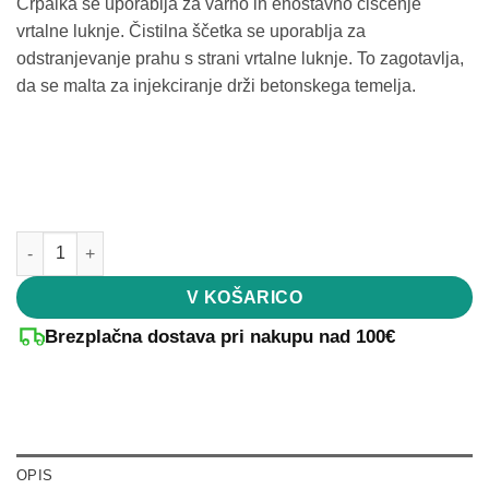
Črpalka se uporablja za varno in enostavno čiščenje
vrtalne luknje. Čistilna ščetka se uporablja za
odstranjevanje prahu s strani vrtalne luknje. To zagotavlja,
da se malta za injekciranje drži betonskega temelja.
Črpalka za izpihovanje in čistilna ščetka - Ograja za zasebnost 
V KOŠARICO
Brezplačna dostava pri nakupu nad 100€
OPIS