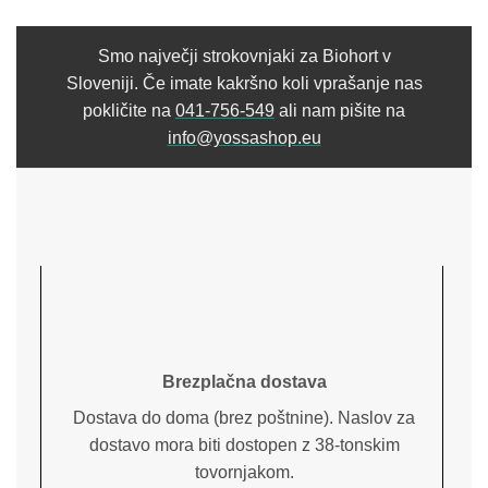
Smo največji strokovnjaki za Biohort v
Sloveniji. Če imate kakršno koli vprašanje nas
pokličite na
041-756-549
ali nam pišite na
info@yossashop.eu
Brezplačna dostava
Dostava do doma (brez poštnine). Naslov za
dostavo mora biti dostopen z 38-tonskim
tovornjakom.