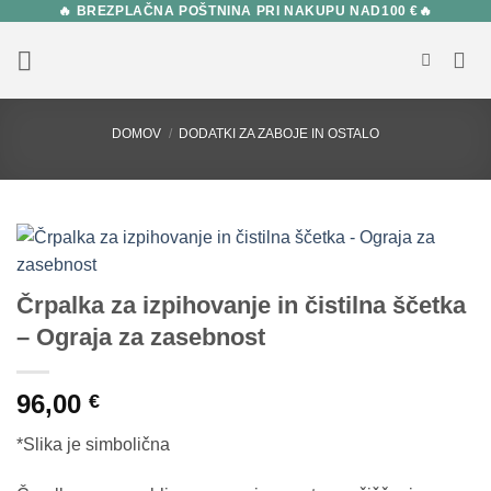
🔥 BREZPLAČNA POŠTNINA PRI NAKUPU NAD100 €🔥
Skip
to
content
DOMOV
/
DODATKI ZA ZABOJE IN OSTALO
Črpalka za izpihovanje in čistilna ščetka
– Ograja za zasebnost
96,00
€
*Slika je simbolična