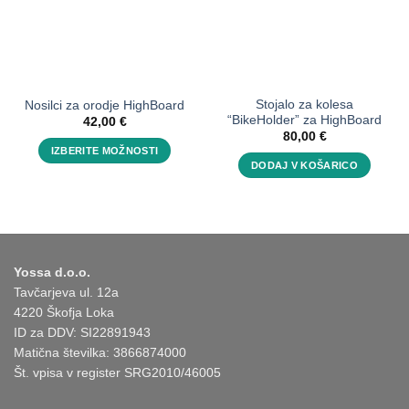
Stojalo za kolesa
Nosilci za orodje HighBoard
“BikeHolder” za HighBoard
42,00
€
80,00
€
IZBERITE MOŽNOSTI
DODAJ V KOŠARICO
Ta
izdelek
ima
več
različic.
Možnosti
Yossa d.o.o.
lahko
Tavčarjeva ul. 12a
izberete
4220 Škofja Loka
na
ID za DDV: SI22891943
strani
Matična številka: 3866874000
izdelka
Št. vpisa v register SRG2010/46005