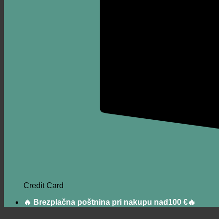
Credit Card
🔥 Brezplačna poštnina pri nakupu nad100 €🔥