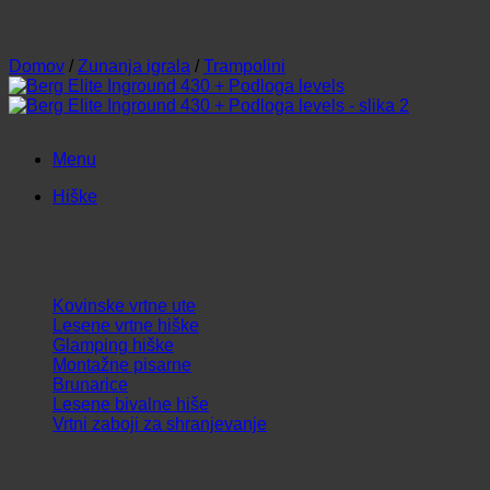
Domov
/
Zunanja igrala
/
Trampolini
Menu
Hiške
Kovinske vrtne ute
Lesene vrtne hiške
Glamping hiške
Montažne pisarne
Brunarice
Lesene bivalne hiše
Vrtni zaboji za shranjevanje