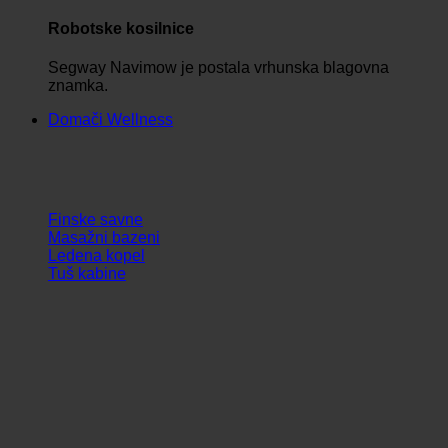
Robotske kosilnice
Segway Navimow je postala vrhunska blagovna
znamka.
Domači Wellness
Finske savne
Masažni bazeni
Ledena kopel
Tuš kabine