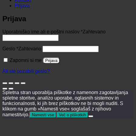
Kontakt
Prijava
Prijava
Uporabniško ime ali e-poštni naslov
*
Zahtevano
Geslo
*
Zahtevano
Zapomni si me
Prijava
Ali ste pozabili geslo?
Spletna stran uporablja piškotke z namenom zagotavljanja
spletne storitve, analizo uporabe, oglasnih sistemov in
funkcionalnosti, ki jih brez piškotkov ne bi mogli nuditi. S
klikom na gumb »Namesti vse« soglašaš z njihovo
namestitvijo.
Namesti vse
Več o piškotkih