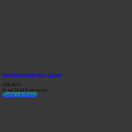
Berg Nogometni gol – Large
159,43
€
že od
14,49 €
na mesec
Dodaj v košarico