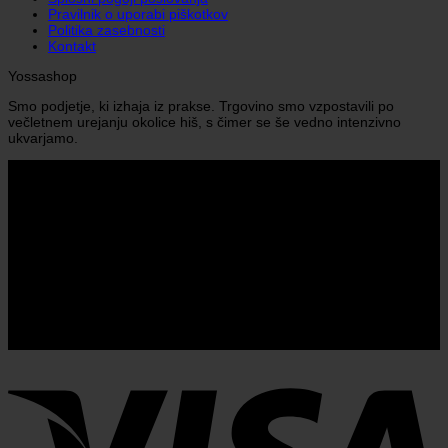
Pravilnik o uporabi piškotkov
Politika zasebnosti
Kontakt
Yossashop
Smo podjetje, ki izhaja iz prakse. Trgovino smo vzpostavili po
večletnem urejanju okolice hiš, s čimer se še vedno intenzivno
ukvarjamo.