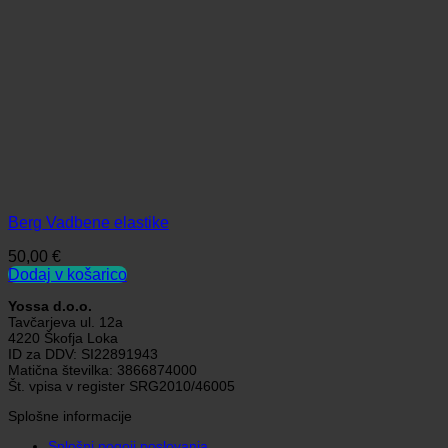
Berg Vadbene elastike
50,00
€
Dodaj v košarico
Yossa d.o.o.
Tavčarjeva ul. 12a
4220 Škofja Loka
ID za DDV: SI22891943
Matična številka: 3866874000
Št. vpisa v register SRG2010/46005
Splošne informacije
Splošni pogoji poslovanja