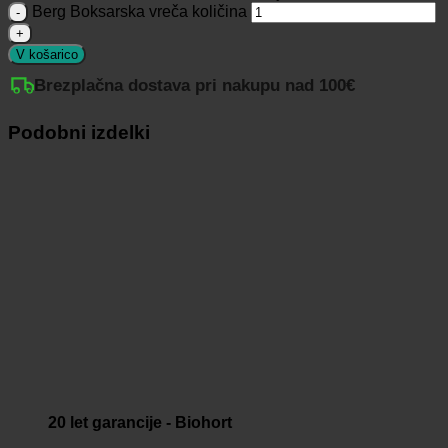
Berg Boksarska vreča količina
V košarico
Brezplačna dostava pri nakupu nad 100€
Podobni izdelki
20 let garancije - Biohort