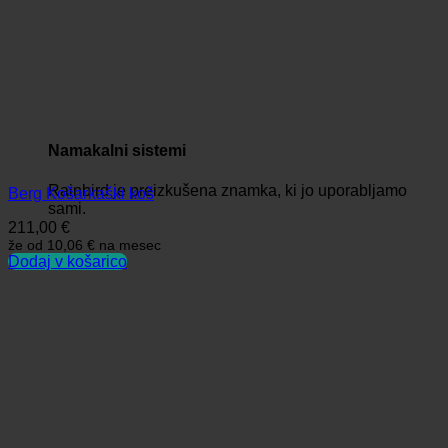
Namakalni sistemi
Rainbird je preizkušena znamka, ki jo uporabljamo
Berg Košarkaški koš
sami.
211,00
€
že od
10,06 €
na mesec
Dodaj v košarico