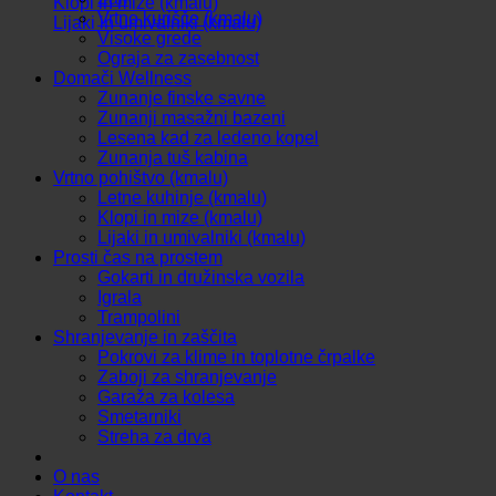
Klopi in mize (kmalu)
Vrtno kurišče (kmalu)
Lijaki in umivalniki (kmalu)
Visoke grede
Ograja za zasebnost
Domači Wellness
Zunanje finske savne
Zunanji masažni bazeni
Lesena kad za ledeno kopel
Zunanja tuš kabina
Vrtno pohištvo (kmalu)
Letne kuhinje (kmalu)
Klopi in mize (kmalu)
Lijaki in umivalniki (kmalu)
Prosti čas na prostem
Gokarti in družinska vozila
Igrala
Trampolini
Shranjevanje in zaščita
Pokrovi za klime in toplotne črpalke
Zaboji za shranjevanje
Garaža za kolesa
Smetarniki
Streha za drva
O nas