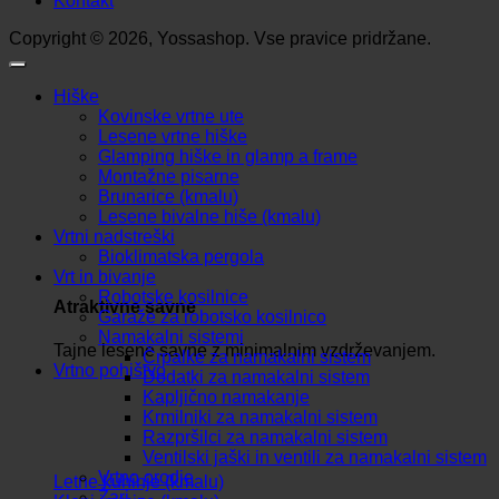
Kontakt
Copyright © 2026, Yossashop. Vse pravice pridržane.
Hiške
Kovinske vrtne ute
Lesene vrtne hiške
Glamping hiške in glamp a frame
Montažne pisarne
Brunarice (kmalu)
Lesene bivalne hiše (kmalu)
Vrtni nadstreški
Bioklimatska pergola
Vrt in bivanje
Robotske kosilnice
Atraktivne savne
Garaže za robotsko kosilnico
Namakalni sistemi
Tajne lesene savne z minimalnim vzdrževanjem.
Črpalke za namakalni sistem
Vrtno pohištvo
Dodatki za namakalni sistem
Kapljično namakanje
Krmilniki za namakalni sistem
Razpršilci za namakalni sistem
Ventilski jaški in ventili za namakalni sistem
Vrtno orodje
Letne kuhinje (kmalu)
Žari