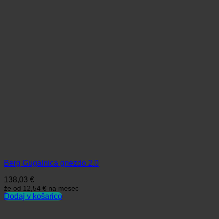
Berg Gugalnica gnezdo 2.0
138,03
€
že od
12,54 €
na mesec
Dodaj v košarico