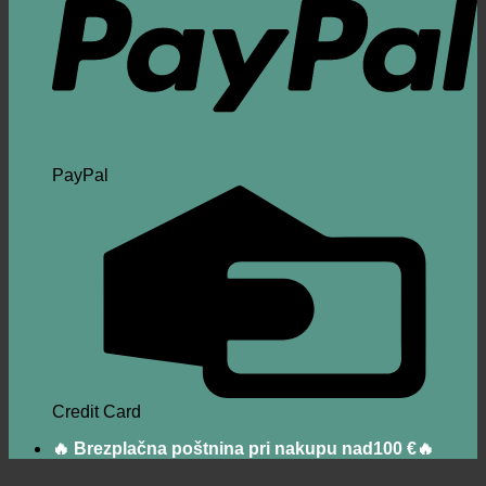
PayPal
Credit Card
🔥 Brezplačna poštnina pri nakupu nad100 €🔥