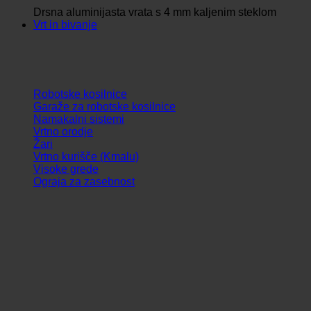
Drsna aluminijasta vrata s 4 mm kaljenim steklom
Vrt in bivanje
Robotske kosilnice
Garaže za robotske kosilnice
Namakalni sistemi
Vrtno orodje
Žari
Vrtno kurišče (Kmalu)
Visoke grede
Ograja za zasebnost