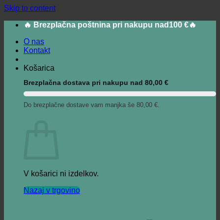
Skip to content
🔥 Brezplačna poštnina pri nakupu nad100 €🔥
O nas
Kontakt
Košarica
Brezplačna dostava pri nakupu nad
80,00
€
Do brezplačne dostave vam manjka še
80,00
€
.
V košarici ni izdelkov.
Nazaj v trgovino